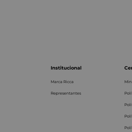
Institucional
Cen
Marca Ricca
Min
Representantes
Pol
Pol
Pol
Pol