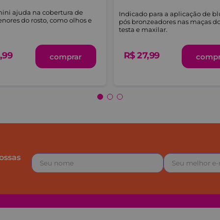
mini ajuda na cobertura de
Indicado para a aplicação de bl
nores do rosto, como olhos e
pós bronzeadores nas maças do 
testa e maxilar.
,
99
R$
27
,
99
comprar
compr
ossas