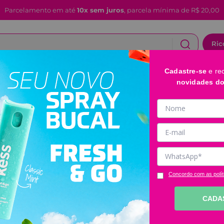
Parcelamento em até
10x sem juros
, parcela mínima de R$ 20,00
Ric
Cadastre-se
e re
CABELOS
FACIAL E LABIAL
BANHO E CORPO
novidades d
Cílios 3D Volume Sofisticado Ricca
Cílios 3D Volu
Código
:
2685
Clique e veja!
R$
14
,
99
Concordo com as polít
CADA
－
＋