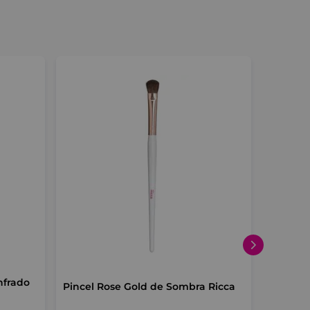
nfrado
Pincel Rose Gold de Sombra Ricca
Cílios R