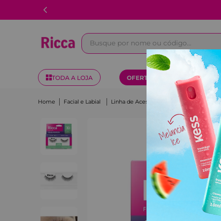
Busque por nome ou código...
TODA A LOJA
OFERTAS
KITS
Facial e Labial
Linha de Acessórios