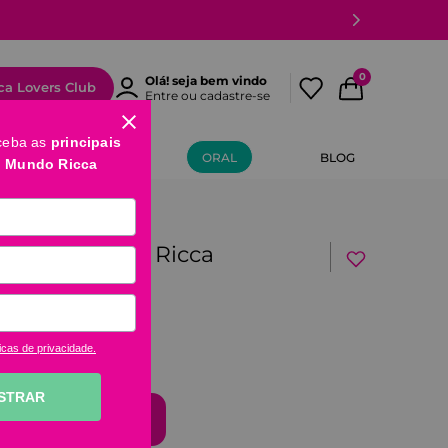
0
Olá! seja bem vindo
ca Lovers Club
Entre ou cadastre-se
ceba as
principais
MÃOS E PÉS
ORAL
BLOG
o Mundo Ricca
me Sofisticado Ricca
icas de privacidade.
STRAR
comprar