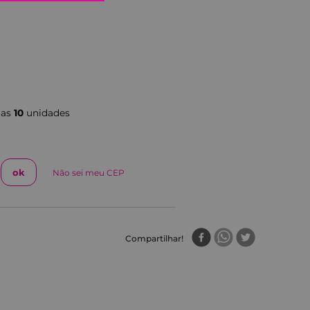
nas
10
unidade
s
Não sei meu CEP
Compartilhar