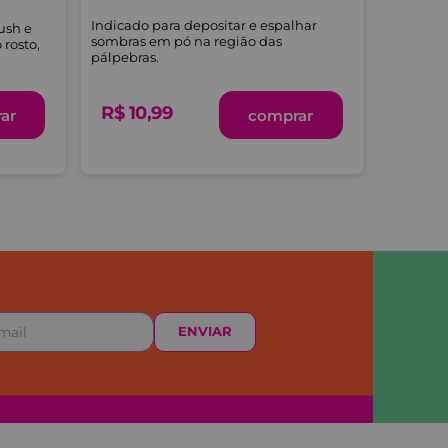
Indicado para depositar e espalhar
ush e
sombras em pó na região das
rosto,
pálpebras.
R$
10
,
99
ar
comprar
ENVIAR