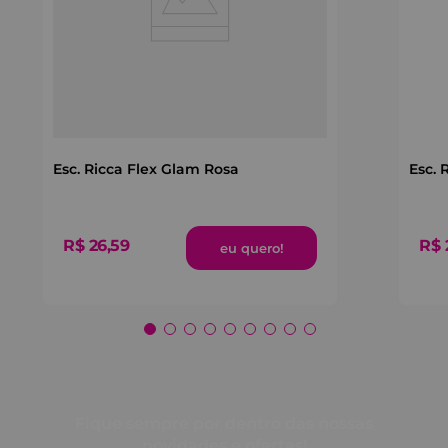
Esc. Ricca Flex Glam Rosa
Esc. 
R$
26
,
59
R$
Fique sempre por dentro das nossas
novidades e ofertas!