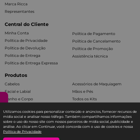
Marca Ricca
Representantes
Central do Cliente
Minha Conta
Política de Pagamento
Política de Privacidade
Política de Cancelamento
Política de Devolução
Política de Promoção
Politica de Entrega
Assistência técnica
Política de Entrega Expressa
Produtos
Cabelos
Acessórios de Maquiagem
Facial e Labial
Mãos e Pés
Banho e Corpo
Todos os Kits
Utilizamos cookies para personalizar conteúdo e anúncios, fornecer recursos de
Fale com a Ricca
mídia social e analisar nosso tráfego. Também compartilhamos informações
sobre o uso do nosso site com nossos parceiros de mídia social, publicidade e
SAC E-COMMERCE RICCA
análise. Ao clicar em Continuar, você concorda com o uso de cookies e nossa
Política de Privacidade
TEL: 11 3588-1404