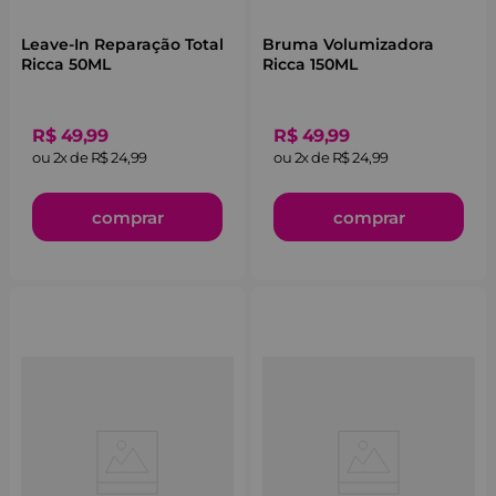
Leave-In Reparação Total
Bruma Volumizadora
Ricca 50ML
Ricca 150ML
R$
49
,
99
R$
49
,
99
ou
2
x de
R$
24
,
99
ou
2
x de
R$
24
,
99
comprar
comprar