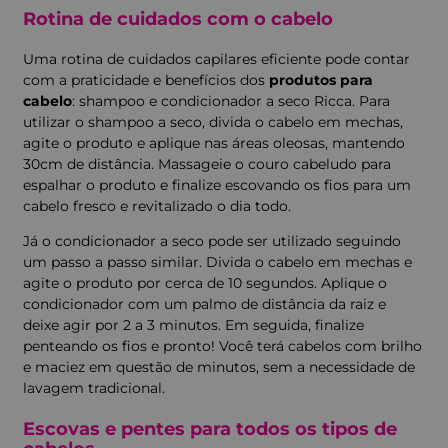
Rotina de cuidados com o cabelo
Uma rotina de cuidados capilares eficiente pode contar
com a praticidade e benefícios dos
produtos para
cabelo
: shampoo e condicionador a seco Ricca. Para
utilizar o shampoo a seco, divida o cabelo em mechas,
agite o produto e aplique nas áreas oleosas, mantendo
30cm de distância. Massageie o couro cabeludo para
espalhar o produto e finalize escovando os fios para um
cabelo fresco e revitalizado o dia todo.
Já o condicionador a seco pode ser utilizado seguindo
um passo a passo similar. Divida o cabelo em mechas e
agite o produto por cerca de 10 segundos. Aplique o
condicionador com um palmo de distância da raiz e
deixe agir por 2 a 3 minutos. Em seguida, finalize
penteando os fios e pronto! Você terá cabelos com brilho
e maciez em questão de minutos, sem a necessidade de
lavagem tradicional.
Escovas e pentes para todos os tipos de