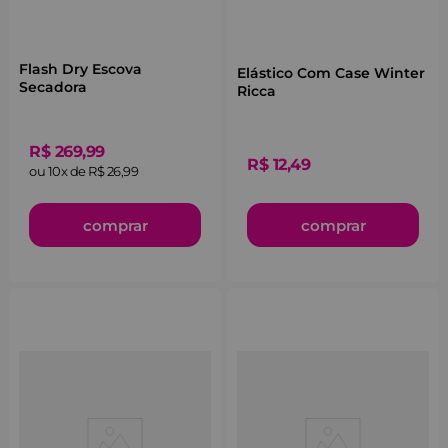
Flash Dry Escova
Elástico Com Case Winter
Secadora
Ricca
R$
269
,
99
R$
12
,
49
ou
10
x de
R$
26
,
99
comprar
comprar