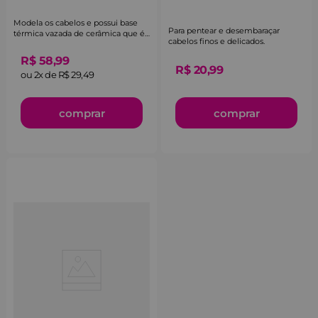
Modela os cabelos e possui base
Para pentear e desembaraçar
térmica vazada de cerâmica que é
cabelos finos e delicados.
resistente ao calor do secador.
R$
58
,
99
R$
20
,
99
ou
2
x de
R$
29
,
49
comprar
comprar