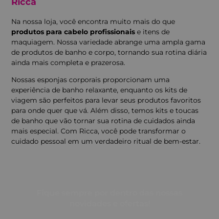
Ricca
Na nossa loja, você encontra muito mais do que
produtos para cabelo profissionais
e itens de
maquiagem. Nossa variedade abrange uma ampla gama
de produtos de banho e corpo, tornando sua rotina diária
ainda mais completa e prazerosa.
Nossas esponjas corporais proporcionam uma
experiência de banho relaxante, enquanto os kits de
viagem são perfeitos para levar seus produtos favoritos
para onde quer que vá. Além disso, temos kits e toucas
de banho que vão tornar sua rotina de cuidados ainda
mais especial. Com Ricca, você pode transformar o
cuidado pessoal em um verdadeiro ritual de bem-estar.
Fique sempre por dentro das nossas
novidades e ofertas!