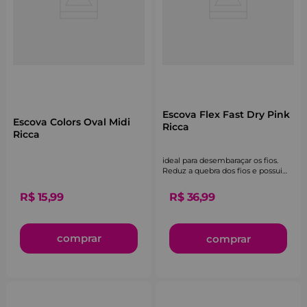
Escova Flex Fast Dry Pink
Escova Colors Oval Midi
Ricca
Ricca
ideal para desembaraçar os fios.
Reduz a quebra dos fios e possui
passagem de ar que auxilia na
secagem.
R$
15
,
99
R$
36
,
99
comprar
comprar