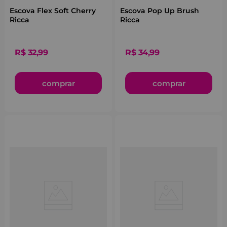
Escova Flex Soft Cherry
Escova Pop Up Brush
Ricca
Ricca
R$
32
,
99
R$
34
,
99
comprar
comprar