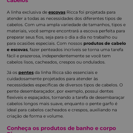
cabelos
A linha exclusiva de
escovas
Ricca foi projetada para
atender a todas as necessidades dos diferentes tipos de
cabelos. Com uma ampla variedade de tamanhos, tipos e
materiais, você sempre encontrará a escova perfeita para
preparar seus fios, seja para o dia a dia no trabalho ou
para ocasiões especiais. Com nossos
produtos de cabelo
e escovas
, fazer penteados incríveis se torna uma tarefa
fácil e prazerosa, independentemente se você tem
cabelos lisos, cacheados, crespos ou ondulados.
Já os
pentes
da linha Ricca são essenciais e
cuidadosamente projetados para atender às
necessidades específicas de diversos tipos de cabelos. O
pente desembaraçador, por exemplo, possui dentes
flexíveis e espaçados, tornando a tarefa de desembaraçar
cabelos longos mais suave, enquanto o pente garfo é
ideal para cabelos cacheados e crespos, auxiliando na
criação de forma e volume.
Conheça os produtos de banho e corpo