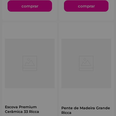
comprar
comprar
Escova Premium
Pente de Madeira Grande
Cerâmica 33 Ricca
Ricca