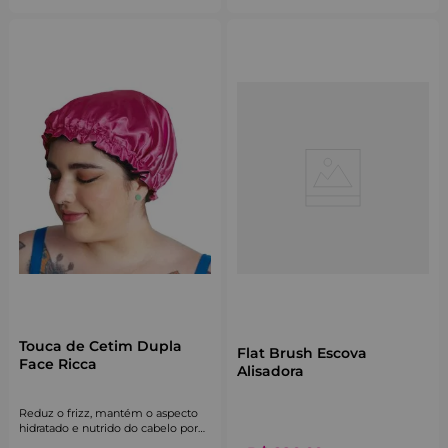
Touca de Cetim Dupla
Flat Brush Escova
Face Ricca
Alisadora
Reduz o frizz, mantém o aspecto
hidratado e nutrido do cabelo por
mais tempo.