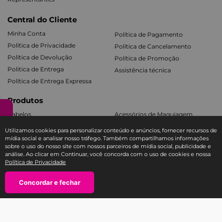
Central do Cliente
Minha Conta
Política de Pagamento
Política de Privacidade
Política de Cancelamento
Política de Devolução
Política de Promoção
Politica de Entrega
Assistência técnica
Política de Entrega Expressa
Produtos
Cabelos
Acessórios de Maquiagem
Facial e Labial
Mãos e Pés
Utilizamos cookies para personalizar conteúdo e anúncios, fornecer recursos de
Banho e Corpo
Todos os Kits
mídia social e analisar nosso tráfego. Também compartilhamos informações
sobre o uso do nosso site com nossos parceiros de mídia social, publicidade e
análise. Ao clicar em Continuar, você concorda com o uso de cookies e nossa
Política de Privacidade
Fale com a Ricca
SAC E-COMMERCE RICCA
Concordar e fechar
TEL: 11 3588-1404
atendimento@sac-ricca.com.br
Segunda à sexta-feira, das 9:00 às 18:00 horas