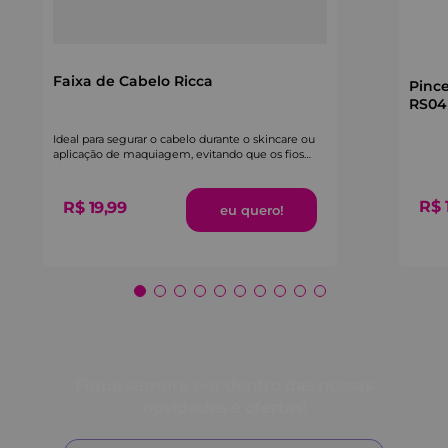
Faixa de Cabelo Ricca
Pince
RS04
Ideal para segurar o cabelo durante o skincare ou
aplicação de maquiagem, evitando que os fios
atrapalhem.
R$
R$
19
,
99
Fique sempre por dentro das nossas
novidades e ofertas!