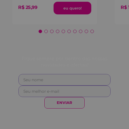
R$
25
,
99
R$
Fique sempre por dentro das nossas
novidades e ofertas!
ENVIAR