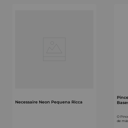
Pince
Necessaire Neon Pequena Ricca
Bases
O Pince
de másc