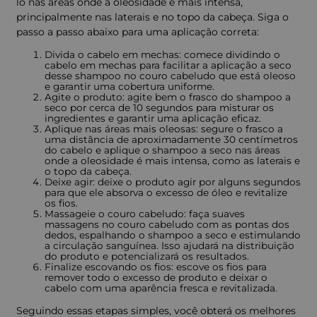
lo nas áreas onde a oleosidade é mais intensa,
principalmente nas laterais e no topo da cabeça. Siga o
passo a passo abaixo para uma aplicação correta:
Divida o cabelo em mechas: comece dividindo o
cabelo em mechas para facilitar a aplicação a seco
desse shampoo no couro cabeludo que está oleoso
e garantir uma cobertura uniforme.
Agite o produto: agite bem o frasco do shampoo a
seco por cerca de 10 segundos para misturar os
ingredientes e garantir uma aplicação eficaz.
Aplique nas áreas mais oleosas: segure o frasco a
uma distância de aproximadamente 30 centímetros
do cabelo e aplique o shampoo a seco nas áreas
onde a oleosidade é mais intensa, como as laterais e
o topo da cabeça.
Deixe agir: deixe o produto agir por alguns segundos
para que ele absorva o excesso de óleo e revitalize
os fios.
Massageie o couro cabeludo: faça suaves
massagens no couro cabeludo com as pontas dos
dedos, espalhando o shampoo a seco e estimulando
a circulação sanguínea. Isso ajudará na distribuição
do produto e potencializará os resultados.
Finalize escovando os fios: escove os fios para
remover todo o excesso de produto e deixar o
cabelo com uma aparência fresca e revitalizada.
Seguindo essas etapas simples, você obterá os melhores