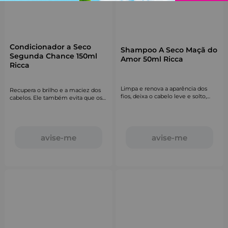
Condicionador a Seco
Shampoo A Seco Maçã do
Segunda Chance 150ml
Amor 50ml Ricca
Ricca
Limpa e renova a aparência dos
Recupera o brilho e a maciez dos
fios, deixa o cabelo leve e solto,
cabelos. Ele também evita que os
devolvendo aquele volume mara.
fios embaracem, reduz o frizz e
disfarça as pontas ressecadas.
avise-me
avise-me