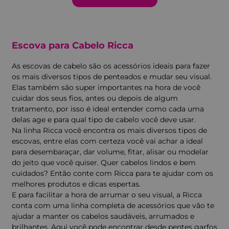
Escova para Cabelo Ricca
As escovas de cabelo são os acessórios ideais para fazer
os mais diversos tipos de penteados e mudar seu visual.
Elas também são super importantes na hora de você
cuidar dos seus fios, antes ou depois de algum
tratamento, por isso é ideal entender como cada uma
delas age e para qual tipo de cabelo você deve usar.
Na linha Ricca você encontra os mais diversos tipos de
escovas, entre elas com certeza você vai achar a ideal
para desembaraçar, dar volume, fitar, alisar ou modelar
do jeito que você quiser. Quer cabelos lindos e bem
cuidados? Então conte com Ricca para te ajudar com os
melhores produtos e dicas espertas.
E para facilitar a hora de arrumar o seu visual, a Ricca
conta com uma linha completa de acessórios que vão te
ajudar a manter os cabelos saudáveis, arrumados e
brilhantes. Aqui você pode encontrar desde pentes garfos