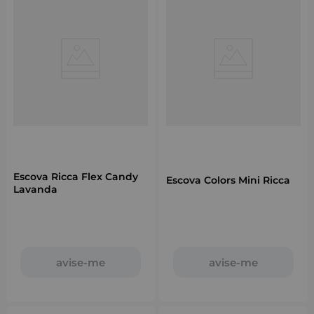
Escova Ricca Flex Candy
Escova Colors Mini Ricca
Lavanda
avise-me
avise-me