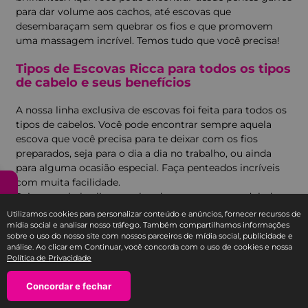
para dar volume aos cachos, até escovas que
desembaraçam sem quebrar os fios e que promovem
uma massagem incrível. Temos tudo que você precisa!
Tipos de Escovas Ricca para todos os tipos
de cabelo e seus benefícios
A nossa linha exclusiva de escovas foi feita para todos os
tipos de cabelos. Você pode encontrar sempre aquela
escova que você precisa para te deixar com os fios
preparados, seja para o dia a dia no trabalho, ou ainda
para alguma ocasião especial. Faça penteados incríveis
com muita facilidade.
Seja em cabelos lisos, cacheados, crespos ou ondulados.
Na marca Ricca você encontra a escova certa para você.
Utilizamos cookies para personalizar conteúdo e anúncios, fornecer recursos de
São produtos exclusivos de diversos tamanhos, tipos e
mídia social e analisar nosso tráfego. Também compartilhamos informações
sobre o uso do nosso site com nossos parceiros de mídia social, publicidade e
materiais que vão te surpreender em qualidade,
análise. Ao clicar em Continuar, você concorda com o uso de cookies e nossa
tecnologia e na hora de usar! Para encontrar o tamanho
Política de Privacidade
certo e o material certo lembre-se sempre de procurar o
modelo ideal para o seu tipo de cabelo e para o
Ordenar por
Concordar e fechar
Filtrar
Mais vendidos
tratamento que você vai aplicar.