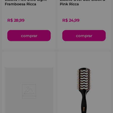
Framboesa Ricca
Pink Ricca
R$
28
,
99
R$
24
,
99
comprar
comprar