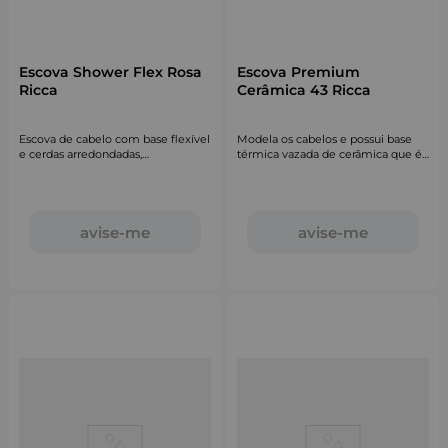
Escova Shower Flex Rosa
Escova Premium
Ricca
Cerâmica 43 Ricca
Escova de cabelo com base flexível
Modela os cabelos e possui base
e cerdas arredondadas,
térmica vazada de cerâmica que é
desembaraça o cabelo sem
resistente ao calor do secador.
quebrar.
avise-me
avise-me