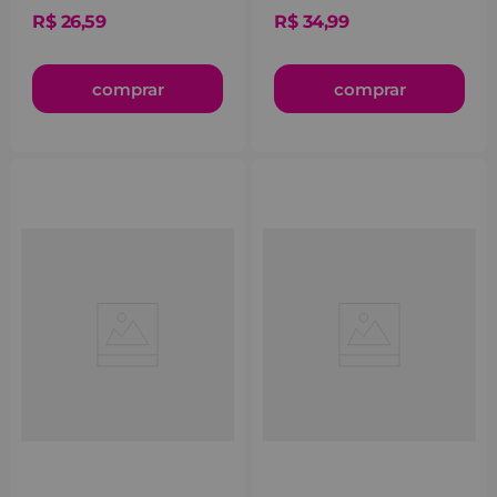
R$
26
,
59
R$
34
,
99
comprar
comprar