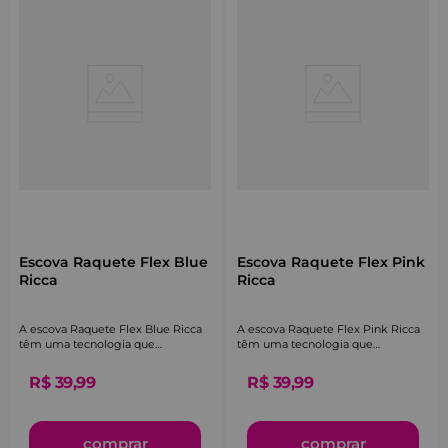
Escova Raquete Flex Blue
Escova Raquete Flex Pink
Ricca
Ricca
A escova Raquete Flex Blue Ricca
A escova Raquete Flex Pink Ricca
têm uma tecnologia que
têm uma tecnologia que
desembaraça os fios sem quebrar.
desembaraça os fios sem quebrar.
R$
39
,
99
R$
39
,
99
comprar
comprar