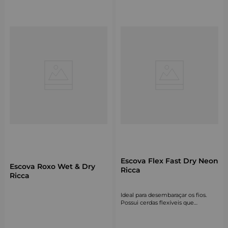
Escova Flex Fast Dry Neon
Escova Roxo Wet & Dry
Ricca
Ricca
Ideal para desembaraçar os fios.
Possui cerdas flexíveis que
reduzem a quebra.