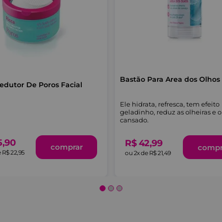
Bastão Para Area dos Olhos
edutor De Poros Facial
Ele hidrata, refresca, tem efeito
geladinho, reduz as olheiras e 
cansado.
5
,
90
R$
42
,
99
comprar
compr
e
R$
22
,
95
ou
2
x de
R$
21
,
49