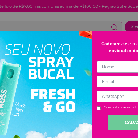
e.
Ric
Cadastre-se
e re
CABELOS
FACIAL E LABIAL
BANHO E CORPO
novidades d
Concordo com as polít
CADA