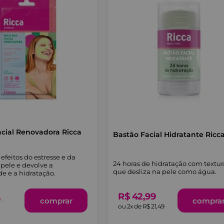
cial Renovadora Ricca
Bastão Facial Hidratante Ricc
feitos do estresse e da
24 horas de hidratação com textur
pele e devolve a
que desliza na pele como água.
e e a hidratação.
R$
42
,
99
9
comprar
compra
ou
2
x de
R$
21
,
49