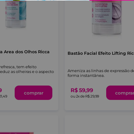
a Area dos Olhos Ricca
Bastão Facial Efeito Lifting Ri
refresca, tem efeito
Ameniza as linhas de expressão d
eduz as olheiras e o aspecto
forma instantânea.
9
R$
59
,
99
comprar
compra
21
,
49
ou
2
x de
R$
29
,
99