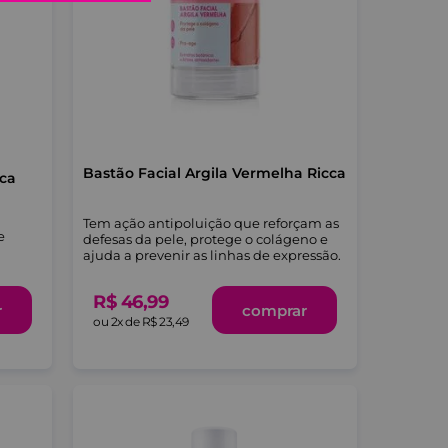
Bastão Facial Argila Vermelha Ricca
cca
Tem ação antipoluição que reforçam as
e
defesas da pele, protege o colágeno e
ajuda a prevenir as linhas de expressão.
R$
46
,
99
comprar
r
ou
2
x de
R$
23
,
49