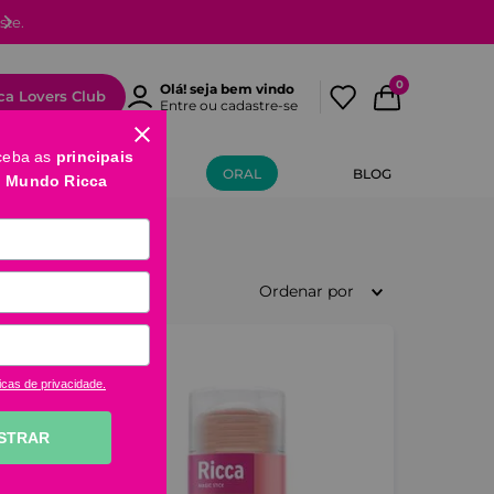
Parcelamento em até
10x sem juros
, parcela mínima de R$ 20,
0
Olá! seja bem vindo
ca Lovers Club
Entre ou cadastre-se
ceba as
principais
MÃOS E PÉS
ORAL
BLOG
o Mundo Ricca
Ordenar por
icas de privacidade.
STRAR