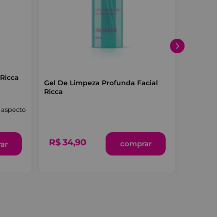
 Ricca
Gel De Limpeza Profunda Facial
Ricca
o aspecto
R$
34
,
90
comprar
ar