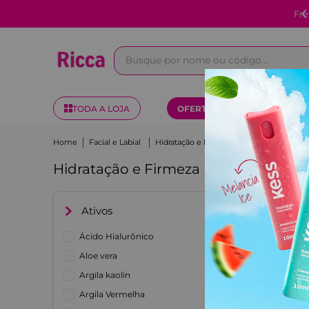
e fixo de R$7,00 nas compras acima de R$100,00 - Região Sul e Sudest
Busque por nome ou código...
TODA A LOJA
OFERTAS
KITS
Facial e Labial
Hidratação e Firmeza
Hidratação e Firmeza
Ativos
Ácido Hialurônico
Aloe vera
Argila kaolin
Argila Vermelha