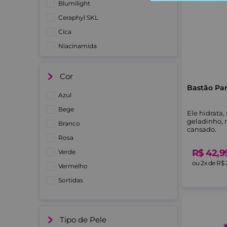
Blumilight
Ceraphyl SKL
Cica
Niacinamida
Cor
Bastão Par
Azul
Bege
Ele hidrata, 
geladinho, r
Branco
cansado.
Rosa
R$
42
,
9
Verde
ou
2
x de
R$
Vermelho
Sortidas
Tipo de Pele