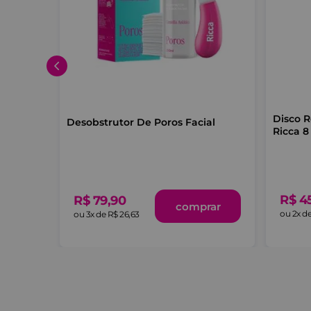
Disco R
Desobstrutor De Poros Facial
Ricca 8
R$
4
R$
79
,
90
comprar
ou
2
x d
ou
3
x de
R$
26
,
63