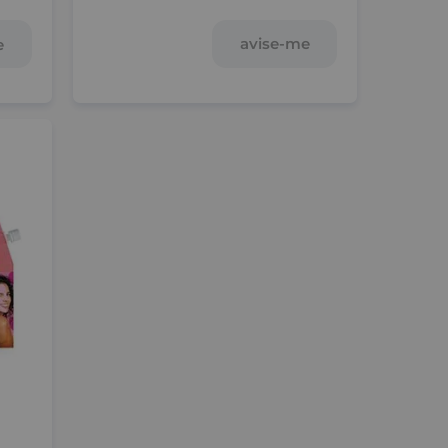
avise-me
e