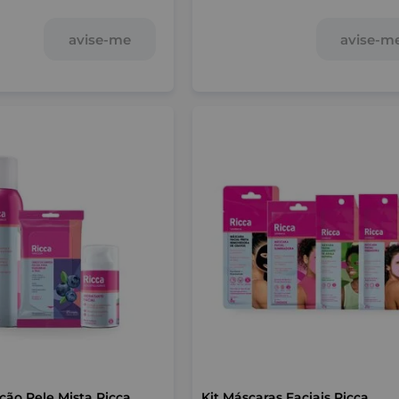
luminosidade natural.
avise-me
avise-m
ação Pele Mista Ricca
Kit Máscaras Faciais Ricca