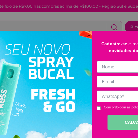
te fixo de R$7,00 nas compras acima de R$100,00 - Região Sul e Sude
Ric
Cadastre-se
e re
CABELOS
FACIAL E LABIAL
BANHO E CORPO
novidades d
Elástico Com C
Código
:
2748
Clique e veja!
R$
12
,
49
Concordo com as polít
CADA
－
＋