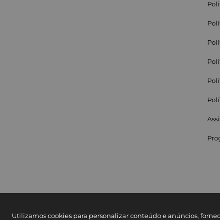
Pol
Pol
Pol
Pol
Pol
Pol
Assi
Pro
Utilizamos cookies para personalizar conteúdo e anúncios, forne