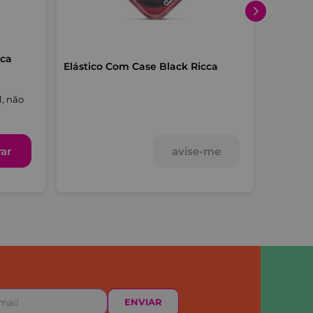
cca
Elástico Com Case Black Ricca
Elástic
l, não
avise-me
ar
ENVIAR