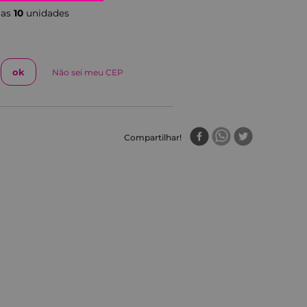
nas
10
unidade
s
Não sei meu CEP
Compartilhar