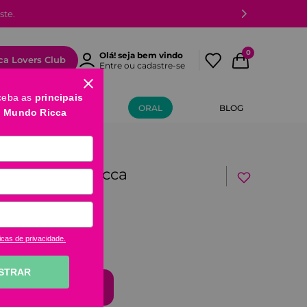
ste.
0
Olá! seja bem vindo
ca Lovers Club
Entre ou cadastre-se
ceba as
principais
MÃOS E PÉS
ORAL
BLOG
o Mundo Ricca
ase Winter Ricca
icas de privacidade.
STRAR
comprar