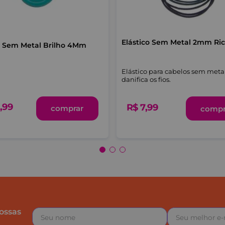
Elástico Sem Metal 2mm Ri
o Sem Metal Brilho 4Mm
Elástico para cabelos sem meta
danifica os fios.
,
99
R$
7
,
99
comprar
compr
ossas