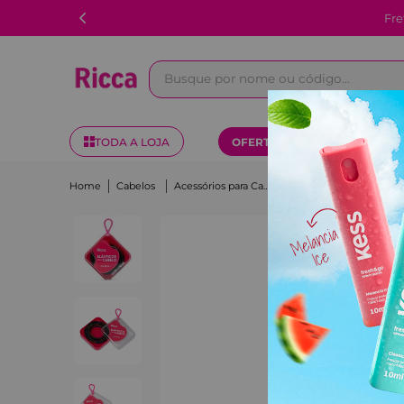
Fre
Busque por nome ou código...
TODA A LOJA
OFERTAS
KITS
Cabelos
Acessórios para Cabelo
Elástico Com Case Winter Ricca