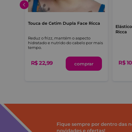
Touca de Cetim Dupla Face Ricca
Elástic
Ricca
Reduz o frizz, mantém o aspecto
ica os
hidratado e nutrido do cabelo por mais
tempo.
R$
10
R$
22
,
99
comprar
-me
Fique sempre por dentro das n
novidades e ofertas!