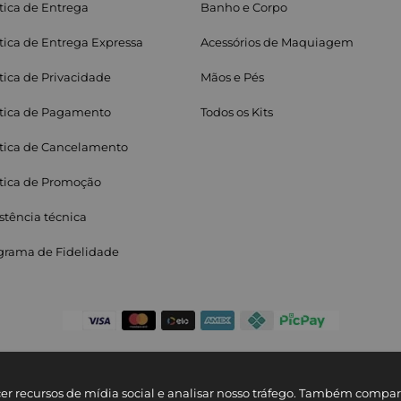
itica de Entrega
Banho e Corpo
ítica de Entrega Expressa
Acessórios de Maquiagem
ítica de Privacidade
Mãos e Pés
ítica de Pagamento
Todos os Kits
ítica de Cancelamento
ítica de Promoção
stência técnica
grama de Fidelidade
cer recursos de mídia social e analisar nosso tráfego. Também comp
© Copyright 2025