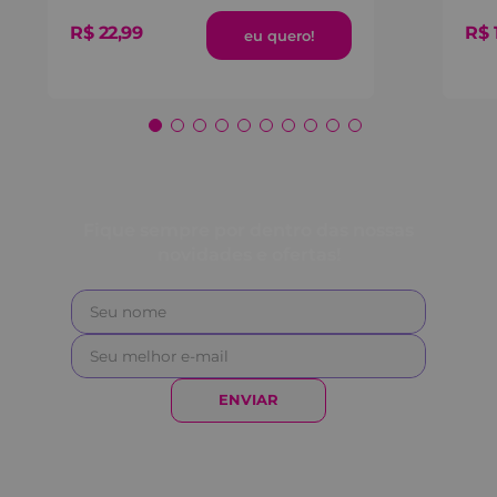
R$
22
,
99
R$
Fique sempre por dentro das nossas
novidades e ofertas!
ENVIAR