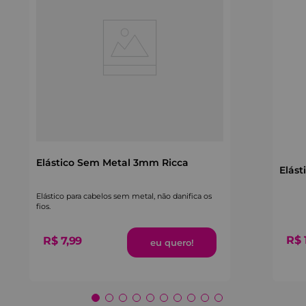
Elástico Sem Metal 3mm Ricca
Elást
Elástico para cabelos sem metal, não danifica os
fios.
R$
R$
7
,
99