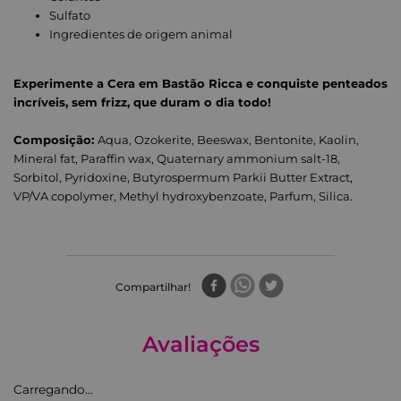
Sulfato
Ingredientes de origem animal
Experimente a Cera em Bastão Ricca e conquiste penteados
incríveis, sem frizz, que duram o dia todo!
Composição:
Aqua, Ozokerite, Beeswax, Bentonite, Kaolin,
Mineral fat, Paraffin wax, Quaternary ammonium salt-18,
Sorbitol, Pyridoxine, Butyrospermum Parkii Butter Extract,
VP/VA copolymer, Methyl hydroxybenzoate, Parfum, Silica.
Compartilhar
Avaliações
Carregando…