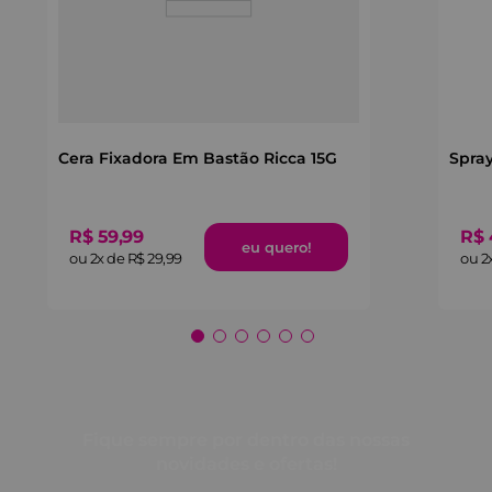
Cera Fixadora Em Bastão Ricca 15G
Spray
R$
59
,
99
R$
ou
2
x de
R$
29
,
99
ou
2
Fique sempre por dentro das nossas
novidades e ofertas!