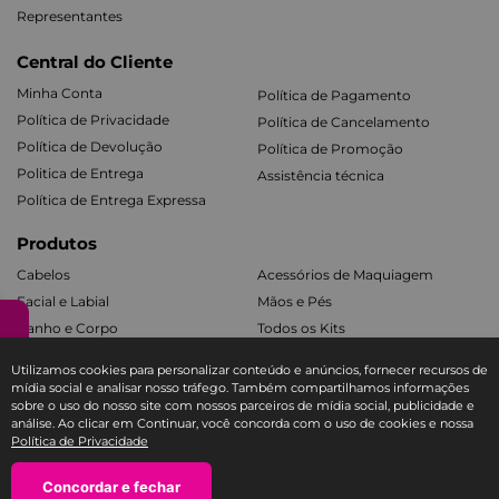
Representantes
Central do Cliente
Minha Conta
Política de Pagamento
Política de Privacidade
Política de Cancelamento
Política de Devolução
Política de Promoção
Politica de Entrega
Assistência técnica
Política de Entrega Expressa
Produtos
Cabelos
Acessórios de Maquiagem
Facial e Labial
Mãos e Pés
Banho e Corpo
Todos os Kits
Utilizamos cookies para personalizar conteúdo e anúncios, fornecer recursos de
Fale com a Ricca
mídia social e analisar nosso tráfego. Também compartilhamos informações
sobre o uso do nosso site com nossos parceiros de mídia social, publicidade e
SAC E-COMMERCE RICCA
análise. Ao clicar em Continuar, você concorda com o uso de cookies e nossa
Política de Privacidade
TEL: 11 3588-1404
atendimento@sac-ricca.com.br
－
Concordar e fechar
＋