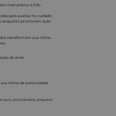
ito mais prático e fofo
idos para auxiliar no cuidado
gião enquanto promovem ação
tidos transformam sua rotina
oso.
lação da acne
sua rotina de autocuidado
an gum, polyisobutene, propylene