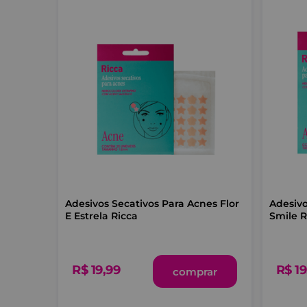
Adesivos Secativos Para Acnes Flor
Adesivo
E Estrela Ricca
Smile R
R$
19
,
99
R$
19
comprar