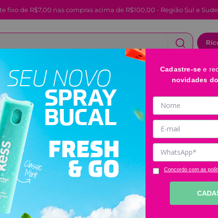
te fixo de R$7,00 nas compras acima de R$100,00 - Região Sul e Sude
Ric
Cadastre-se
e re
CABELOS
FACIAL E LABIAL
BANHO E CORPO
novidades d
Adesivos Secat
Estrela Ricca
Código
:
3868
Clique e veja!
Concordo com as polít
R$
19
,
99
CADA
－
＋