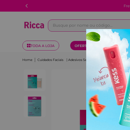
Fre
Busque por nome ou código...
TODA A LOJA
OFERTAS
KITS
Cuidados Faciais
Adesivos Secativos Para Acnes Flor E Estrela Ricca