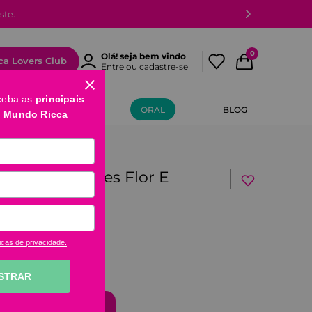
ste.
0
Olá! seja bem vindo
ca Lovers Club
Entre ou cadastre-se
ceba as
principais
MÃOS E PÉS
ORAL
BLOG
o Mundo Ricca
ivos Para Acnes Flor E
icas de privacidade.
STRAR
comprar