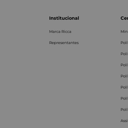
Institucional
Cen
Marca Ricca
Min
Representantes
Pol
Pol
Pol
Pol
Pol
Pol
Pol
Assi