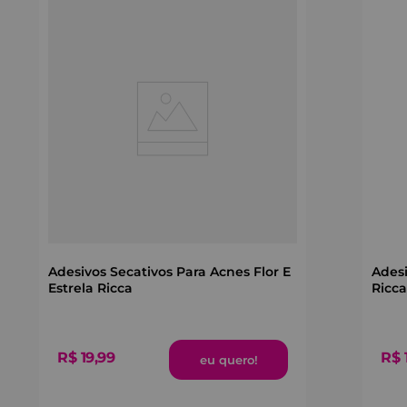
Adesivos Secativos Para Acnes Flor E
Adesi
Estrela Ricca
Ricca
R$
19
,
99
R$