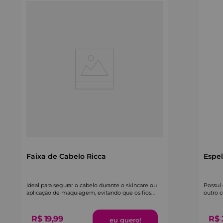
Faixa de Cabelo Ricca
Espe
Ideal para segurar o cabelo durante o skincare ou
Possui
aplicação de maquiagem, evitando que os fios
outro 
atrapalhem.
R$
19
,
99
R$