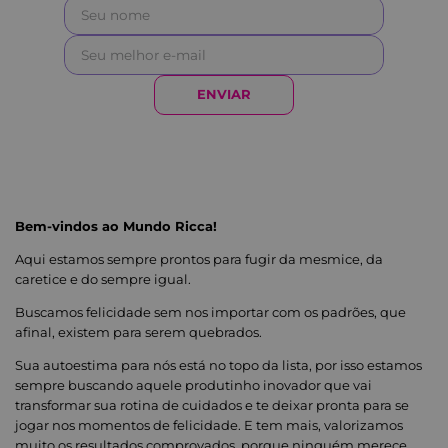
Dimeticona, Parfum/Perfume (D-
Limonene/Limoneno, Citral/Citral, Geraniol/Geraniol,
Butylphenyl Methylpropional/Butilfenil
Metilpropional, Coumarin/Cumarina, Hexyl
Cinnamal/Hexil Cinamal, Citronellol/Citronelol),
Tocopheryl Acetate/Acetato De Tocoferila, Jojoba
Esters/Ésteres De Jojoba, Decyl Glucoside/Decil
ENVIAR
Glicosídeo, Sodium Stearoyl Glutamate/Estearoil
Glutamato De Sódio, Palmitic Acid/Ácido Palmítico,
Polyhydroxystearic Acid/Ácido Poliidroxiesteárico,
Ascorbyl Palmitate/Palmitato De Ascorbila,
Tocopherol/Tocoferol, Helianthus Annuus Seed Oil/
Óleo Da Semente De Girassol, Propylene
Glycol/Propileno Glicol, Polyglycerin-3/Poliglicerina-3,
Xanthan Gum/Goma Xantana, Bht/Butil-
Bem-vindos ao Mundo Ricca!
Hidroxitolueno.
Aqui estamos sempre prontos para fugir da mesmice, da
caretice e do sempre igual.
Buscamos felicidade sem nos importar com os padrões, que
afinal, existem para serem quebrados.
Sua autoestima para nós está no topo da lista, por isso estamos
sempre buscando aquele produtinho inovador que vai
transformar sua rotina de cuidados e te deixar pronta para se
jogar nos momentos de felicidade. E tem mais, valorizamos
muito os resultados comprovados, porque ninguém merece