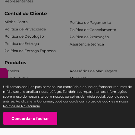
Representantes
Central do Cliente
Minha Conta
Política de Pagamento
Política de Privacidade
Política de Cancelamento
Política de Devolução
Política de Promoção
Politica de Entrega
Assistência técnica
Política de Entrega Expressa
Produtos
Cabelos
Acessórios de Maquiagem
Facial e Labial
Mãos e Pés
Banho e Corpo
Todos os Kits
Utilizamos cookies para personalizar conteúdo e anúncios, fornecer recursos de
mídia social e analisar nosso tráfego. Também compartilhamos informações
sobre o uso do nosso site com nossos parceiros de mídia social, publicidade e
Fale com a Ricca
análise. Ao clicar em Continuar, você concorda com o uso de cookies e nossa
Política de Privacidade
SAC E-COMMERCE RICCA
TEL: 11 3588-1404
－
Concordar e fechar
＋
atendimento@sac-ricca.com.br
Segunda à sexta-feira, das 9:00 às 18:00 horas