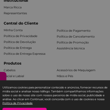
Institucional
Marca Ricca
Representantes
Central do Cliente
Minha Conta
Política de Pagamento
Política de Privacidade
Política de Cancelamento
Política de Devolução
Política de Promoção
Politica de Entrega
Assistência técnica
Política de Entrega Expressa
Produtos
Cabelos
Acessórios de Maquiagem
Facial e Labial
Mãos e Pés
Banho e Corpo
Todos os Kits
Utilizamos cookies para personalizar conteúdo e anúncios, fornecer recursos de
mídia social e analisar nosso tráfego. Também compartilhamos informações
Fale com a Ricca
sobre o uso do nosso site com nossos parceiros de mídia social, publicidade e
análise. Ao clicar em Continuar, você concorda com o uso de cookies e nossa
SAC E-COMMERCE RICCA
Política de Privacidade
TEL: 11 3588-1404