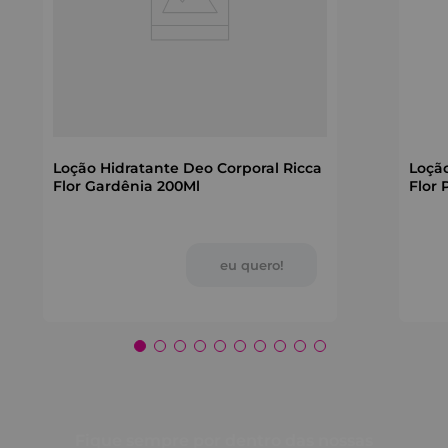
Loção Hidratante Deo Corporal Ricca
Loção
Flor Gardênia 200Ml
Flor 
Fique sempre por dentro das nossas