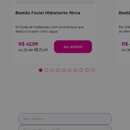
Bastão Facial Hidratante Ricca
Bastã
24 horas de hidratação com textura leve que
Ele hid
desliza na pele como água.
as olhe
R$
42
,
99
R$
ou
2
x de
R$
21
,
49
ou
2
Fique sempre por dentro das nossas
novidades e ofertas!