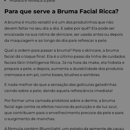
Hidrata e refresca a pele
Para que serve a Bruma Facial Ricca?
A bruma é muito versátil e é um dos produtinhos que não
devem faltar no seu dia a dia. E sabe por quê? Ela pode ser
encaixada na sua rotina de skincare, ser usada antes ou depois
da maquiagem e ao longo do dia para refrescar a pele.
Qual a ordem para passar a bruma? Para o skincare, a bruma
facial dá o toque final. Ela é o último passo da linha de cuidados
faciais Skin Intelligence Ricca. Já na hora da make, ela hidrata e
prepara a pele, e depois, aumenta a durabilidade dos produtos
cremosos e em pó, como bases, blushes e sombras.
E nada melhor do que a sensação das gotículas geladinhas
caindo sobre a pele, dando aquela refrescância imediata!
Por formar uma camada protetora sobre a derme, a bruma
facial age contra os efeitos nocivos da poluição e da luz azul,
que contribuem para o envelhecimento precoce da pele e para
o surgimento de manchas.
A fórmula contém Blumilight, um extrato da semente de cacau