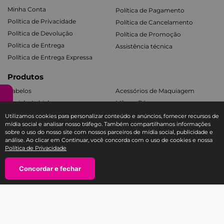
Minha Conta
Política de Pagamento
Política de Privacidade
Política de Cancelamento
Política de Devolução
Política de Promoção
Politica de Entrega
Assistência técnica
Política de Entrega Expressa
Produtos
Cabelos
Acessórios de Maquiagem
Facial e Labial
Mãos e Pés
Banho e Corpo
Todos os Kits
Utilizamos cookies para personalizar conteúdo e anúncios, fornecer recursos de
mídia social e analisar nosso tráfego. Também compartilhamos informações
sobre o uso do nosso site com nossos parceiros de mídia social, publicidade e
Fale com a Ricca
análise. Ao clicar em Continuar, você concorda com o uso de cookies e nossa
Política de Privacidade
SAC E-COMMERCE RICCA
TEL: 11 3588-1404
Concordar e fechar
atendimento@sac-ricca.com.br
Segunda à sexta-feira, das 9:00 às 18:00 horas
SAC Produtos Ricca (assistência técnica e trocas na garantia):
Tel: 0800-770-3200