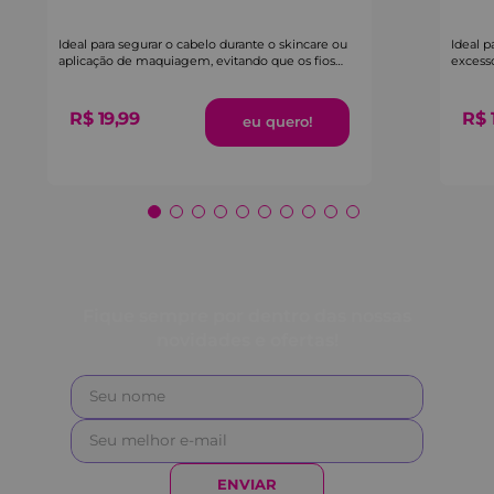
Ideal para segurar o cabelo durante o skincare ou
Ideal p
aplicação de maquiagem, evitando que os fios
excess
atrapalhem.
massag
R$
19
,
99
R$
Fique sempre por dentro das nossas
novidades e ofertas!
ENVIAR