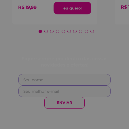
R$
R$
19
,
99
Fique sempre por dentro das nossas
novidades e ofertas!
ENVIAR