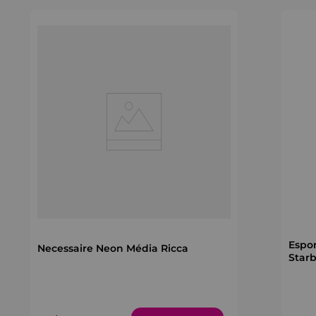
Espo
Necessaire Neon Média Ricca
Star