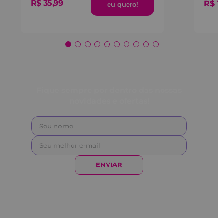
R$
35
,
99
R$
Fique sempre por dentro das nossas
novidades e ofertas!
ENVIAR