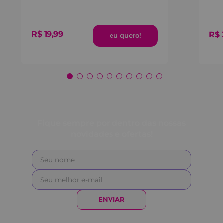
R$
19
,
99
R$
Fique sempre por dentro das nossas
novidades e ofertas!
ENVIAR