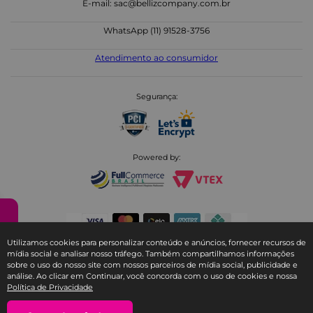
Institucional
Marca Ricca
Representantes
Central do Cliente
Minha Conta
Política de Pagamento
Política de Privacidade
Política de Cancelamento
Política de Devolução
Política de Promoção
Politica de Entrega
Assistência técnica
Política de Entrega Expressa
Produtos
Cabelos
Acessórios de Maquiagem
Facial e Labial
Mãos e Pés
Utilizamos cookies para personalizar conteúdo e anúncios, fornecer recursos de
Banho e Corpo
Todos os Kits
mídia social e analisar nosso tráfego. Também compartilhamos informações
sobre o uso do nosso site com nossos parceiros de mídia social, publicidade e
análise. Ao clicar em Continuar, você concorda com o uso de cookies e nossa
Política de Privacidade
Fale com a Ricca
SAC E-COMMERCE RICCA