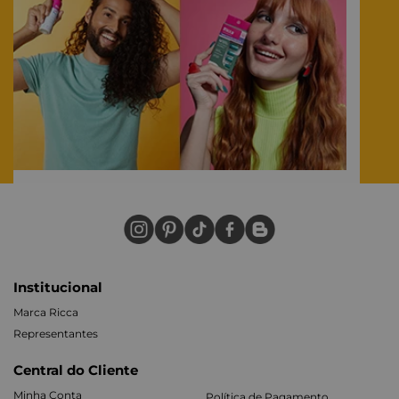
sempre buscando aquele produtinho inovador que vai
transformar sua rotina de cuidados e te deixar pronta para se
jogar nos momentos de felicidade. E tem mais, valorizamos
muito os resultados comprovados, porque ninguém merece
gastar com algo duvidoso
❤ #Dica: Dá uma espiada nos resultados e nas avaliações
sensacionais dos nossos produtos que dezenas de clientes
já deixaram aqui no site. ❤
Nossa comunidade de Ricca Lovers é nosso guia e adoramos
incentivar conversas verdadeiras, cocriar produtos e gerar
experiências únicas. #VemSerRiccaLover
Tudo isso porque acreditamos no poder da autoestima elevada,
afinal, sempre dá jogo apostar em você.