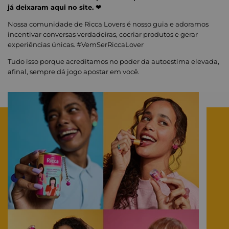
Fique sempre por dentro das nossas
novidades e ofertas!
ENVIAR
Bem-vindos ao Mundo Ricca!
Aqui estamos sempre prontos para fugir da mesmice, da
caretice e do sempre igual.
Buscamos felicidade sem nos importar com os padrões, que
afinal, existem para serem quebrados.
Sua autoestima para nós está no topo da lista, por isso estamos