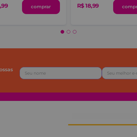
,
99
R$
18
,
99
comprar
compr
ossas