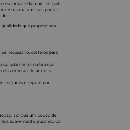
o seu look ainda mais incrível.
rimentos maiores nas pontas
ado.
lta qualidade que proporciona
. Se necessário, corte-os para
a separadamente) na tira dos
e ela comece a ficar mais
lios naturais e segure por
godão, aplique um pouco de
 cílios suavemente, puxando-os