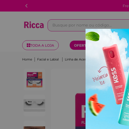
Fre
Busque por nome ou código...
TODA A LOJA
OFERTAS
KITS
Facial e Labial
Linha de Acessórios