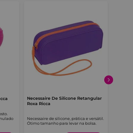
Necessaire De Silicone Retangular
Pincel 
icca
Roxa Ricca
Ricca
osto.
umulado
Necessaire de silicone, prática e versátil.
Ideal pa
Ótimo tamanho para levar na bolsa.
iluminad