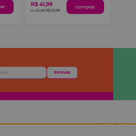
R$
41
,
99
R$
10
ar
comprar
ou
2
x de
R$
20
,
99
ENVIAR