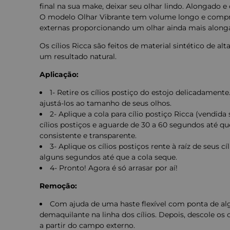
final na sua make, deixar seu olhar lindo. Alongado e 
O modelo Olhar Vibrante tem volume longo e comp
externas proporcionando um olhar ainda mais along
Os cílios Ricca são feitos de material sintético de a
um resultado natural.
Aplicação:
1- Retire os cílios postiço do estojo delicadamente
ajustá-los ao tamanho de seus olhos.
2- Aplique a cola para cílio postiço Ricca (vendid
cílios postiços e aguarde de 30 a 60 segundos até qu
consistente e transparente.
3- Aplique os cílios postiços rente à raíz de seus cí
alguns segundos até que a cola seque.
4- Pronto! Agora é só arrasar por aí!
Remoção:
Com ajuda de uma haste flexível com ponta de al
demaquilante na linha dos cílios. Depois, descole os
a partir do campo externo.