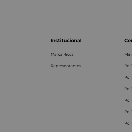
Institucional
Cen
Marca Ricca
Min
Representantes
Pol
Pol
Pol
Pol
Pol
Pol