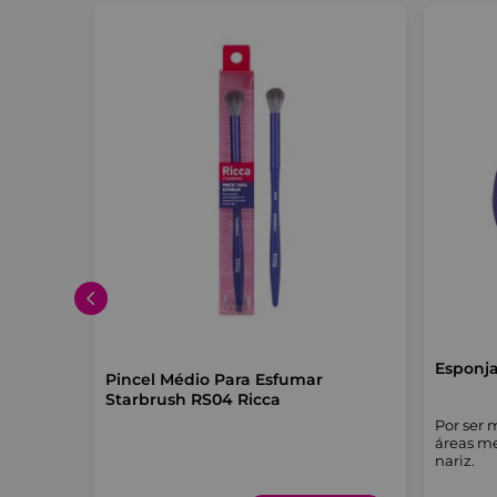
nde
Esponja
Pincel Médio Para Esfumar
Starbrush RS04 Ricca
Por ser 
áreas me
 versátil.
nariz.
olsa.