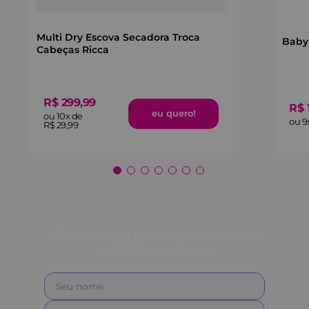
Multi Dry Escova Secadora Troca
Baby 
Cabeças Ricca
R$
299
,
99
R$
ou
10
x de
ou
9
R$
29
,
99
Fique sempre por dentro das nossas
novidades e ofertas!