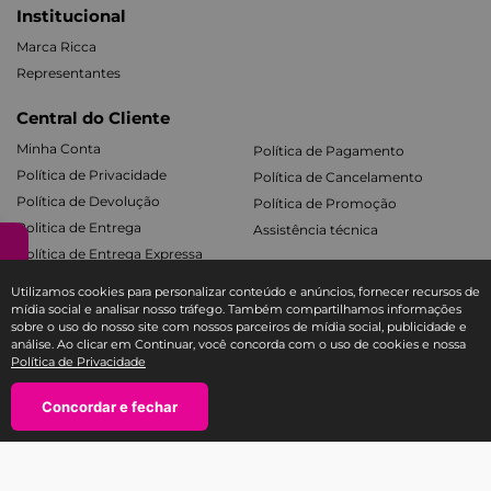
Institucional
Marca Ricca
Representantes
Central do Cliente
Minha Conta
Política de Pagamento
Política de Privacidade
Política de Cancelamento
Política de Devolução
Política de Promoção
Politica de Entrega
Assistência técnica
Política de Entrega Expressa
Utilizamos cookies para personalizar conteúdo e anúncios, fornecer recursos de
Produtos
mídia social e analisar nosso tráfego. Também compartilhamos informações
sobre o uso do nosso site com nossos parceiros de mídia social, publicidade e
Cabelos
Acessórios de Maquiagem
análise. Ao clicar em Continuar, você concorda com o uso de cookies e nossa
Facial e Labial
Mãos e Pés
Política de Privacidade
Banho e Corpo
Todos os Kits
Concordar e fechar
Fale com a Ricca
SAC E-COMMERCE RICCA