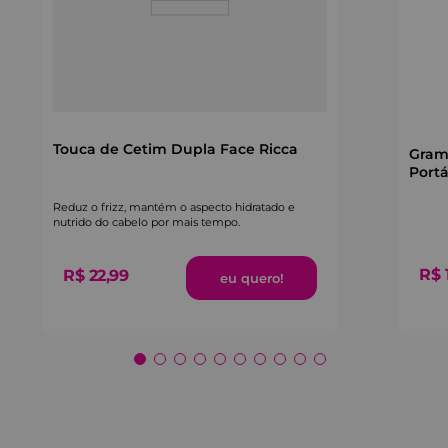
Touca de Cetim Dupla Face Ricca
Gram
Portá
Reduz o frizz, mantém o aspecto hidratado e
nutrido do cabelo por mais tempo.
R$
R$
22
,
99