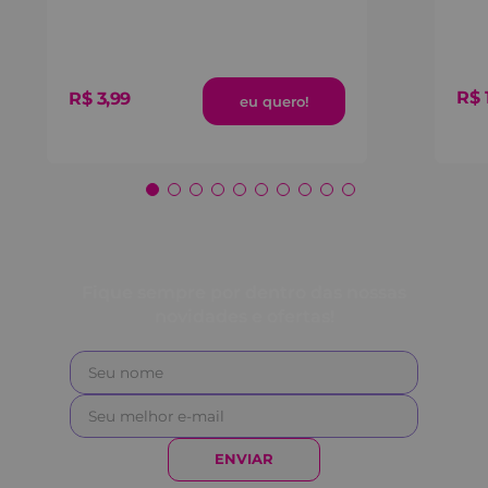
R$
R$
3
,
99
Fique sempre por dentro das nossas
novidades e ofertas!
ENVIAR