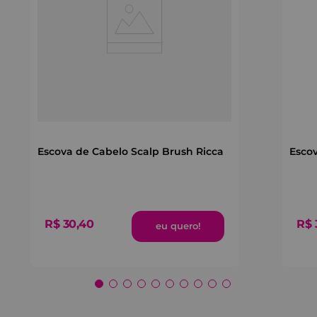
Escova de Cabelo Scalp Brush Ricca
Esco
R$
30
,
40
R$