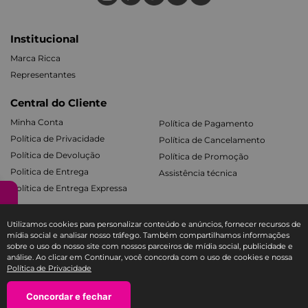
Institucional
Marca Ricca
Representantes
Central do Cliente
Minha Conta
Política de Pagamento
Política de Privacidade
Política de Cancelamento
Política de Devolução
Política de Promoção
Politica de Entrega
Assistência técnica
Política de Entrega Expressa
Produtos
Utilizamos cookies para personalizar conteúdo e anúncios, fornecer recursos de
Cabelos
Acessórios de Maquiagem
mídia social e analisar nosso tráfego. Também compartilhamos informações
sobre o uso do nosso site com nossos parceiros de mídia social, publicidade e
Facial e Labial
Mãos e Pés
análise. Ao clicar em Continuar, você concorda com o uso de cookies e nossa
Banho e Corpo
Todos os Kits
Política de Privacidade
Concordar e fechar
Fale com a Ricca