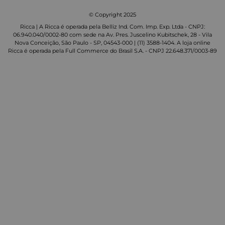
© Copyright 2025
Ricca | A Ricca é operada pela Belliz Ind. Com. Imp. Exp. Ltda - CNPJ:
06.940.040/0002-80 com sede na Av. Pres. Juscelino Kubitschek, 28 - Vila
Nova Conceição, São Paulo - SP, 04543-000 | (11) 3588-1404. A loja online
Ricca é operada pela Full Commerce do Brasil S.A. - CNPJ 22.648.371/0003-89