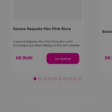
Escova Raquete Flex Pink Ricca
Escov
A escova Raquete Flex Pink Ricca têm uma
tecnologia que desembaraça os fios sem quebrar.
R$
39
,
99
R$
Fique sempre por dentro das nossas
novidades e ofertas!