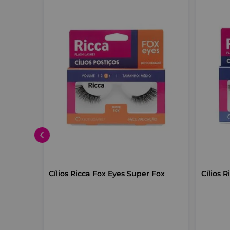
Cílios Ricca Fox Eyes Super Fox
Cílios 
fios das
ar
a