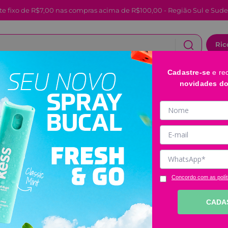
te fixo de R$7,00 nas compras acima de R$100,00 - Região Sul e Sude
Ric
Cadastre-se
e re
CABELOS
FACIAL E LABIAL
BANHO E CORPO
novidades d
Espelho Compacto de Aumento 5X Ricca
Espelho Comp
Ricca
Código
:
2670
Este produto não está
Concordo com as polít
Quero saber quando estiver
CADA