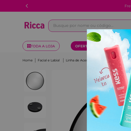
Fre
Busque por nome ou código...
TODA A LOJA
OFERTAS
KITS
Facial e Labial
Linha de Acessórios