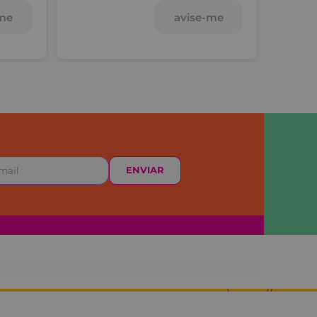
avise-me
-me
ENVIAR