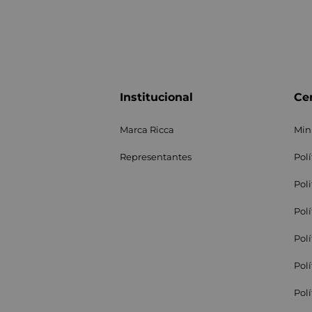
Institucional
Cen
Marca Ricca
Min
Representantes
Pol
Pol
Pol
Pol
Pol
Pol