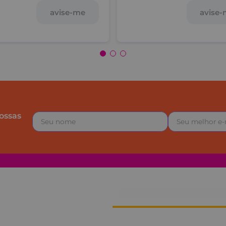
avise-me
avise
ossas