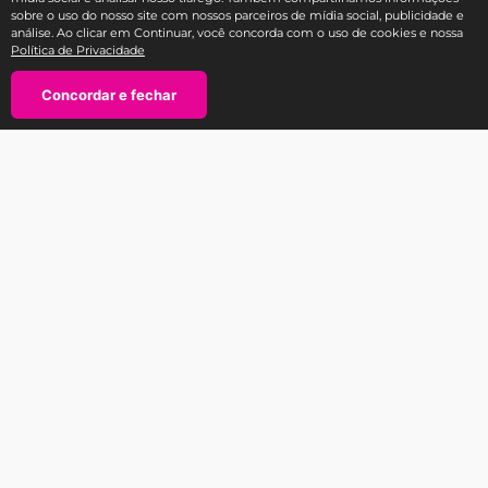
sobre o uso do nosso site com nossos parceiros de mídia social, publicidade e
análise. Ao clicar em Continuar, você concorda com o uso de cookies e nossa
Política de Privacidade
Fale com a Ricca
SAC E-COMMERCE RICCA
Concordar e fechar
TEL: 11 3588-1404
atendimento@sac-ricca.com.br
Segunda à sexta-feira, das 9:00 às 18:00 horas
SAC Produtos Ricca (assistência técnica e trocas na garantia):
Tel: 0800-770-3200
E-mail:
sac@bellizcompany.com.br
WhatsApp (11) 91528-3756
Atendimento ao consumidor
Segurança: