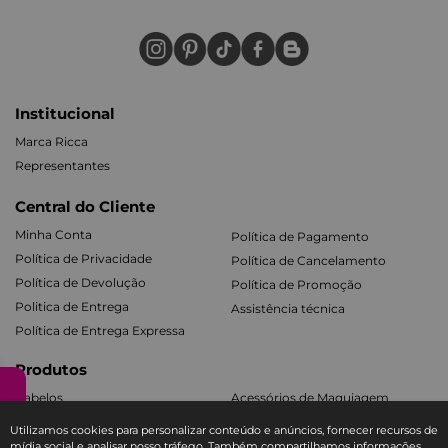
Institucional
Marca Ricca
Representantes
Central do Cliente
Minha Conta
Política de Pagamento
Política de Privacidade
Política de Cancelamento
Política de Devolução
Política de Promoção
Politica de Entrega
Assistência técnica
Política de Entrega Expressa
Produtos
Cabelos
Acessórios de Maquiagem
Facial e Labial
Mãos e Pés
Utilizamos cookies para personalizar conteúdo e anúncios, fornecer recursos de
Banho e Corpo
Todos os Kits
mídia social e analisar nosso tráfego. Também compartilhamos informações