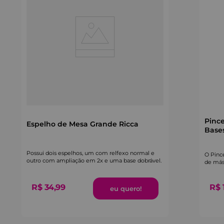
Pince
Espelho de Mesa Grande Ricca
Bases
Possui dois espelhos, um com relfexo normal e
O Pince
outro com ampliação em 2x e uma base dobrável.
de másc
R$
34
,
99
R$