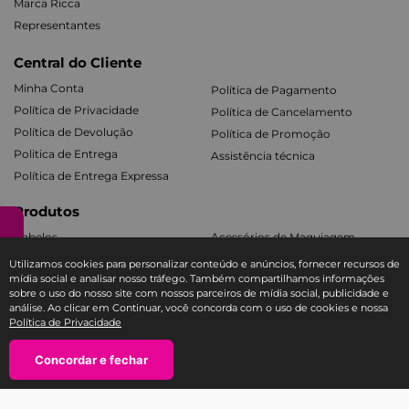
Marca Ricca
Representantes
Central do Cliente
Minha Conta
Política de Pagamento
Política de Privacidade
Política de Cancelamento
Política de Devolução
Política de Promoção
Politica de Entrega
Assistência técnica
Política de Entrega Expressa
Produtos
Cabelos
Acessórios de Maquiagem
Facial e Labial
Mãos e Pés
Utilizamos cookies para personalizar conteúdo e anúncios, fornecer recursos de
mídia social e analisar nosso tráfego. Também compartilhamos informações
Banho e Corpo
Todos os Kits
sobre o uso do nosso site com nossos parceiros de mídia social, publicidade e
análise. Ao clicar em Continuar, você concorda com o uso de cookies e nossa
Política de Privacidade
Fale com a Ricca
SAC E-COMMERCE RICCA
－
Concordar e fechar
＋
TEL: 11 3588-1404
atendimento@sac-ricca.com.br