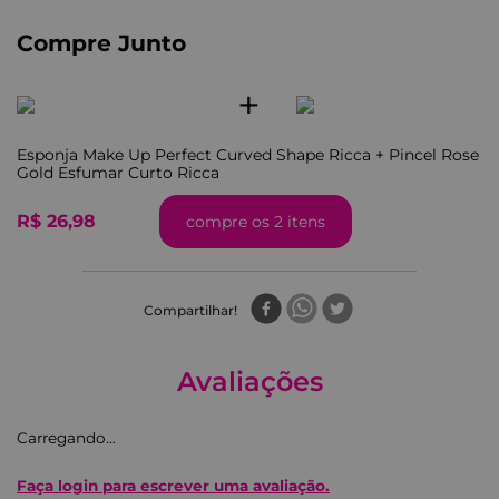
Compre Junto
+
Esponja Make Up Perfect Curved Shape Ricca
+
Pincel Rose
Gold Esfumar Curto Ricca
R$ 26,98
compre os 2 itens
Compartilhar
Avaliações
Carregando…
Faça login para escrever uma avaliação.