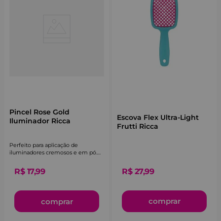
Pincel Rose Gold
Escova Flex Ultra-Light
Iluminador Ricca
Frutti Ricca
Perfeito para aplicação de
iluminadores cremosos e em pó.
Cerdas macias que esfumam o
produto de maneira uniforme.
R$
27
,
99
R$
17
,
99
comprar
comprar