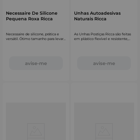
Necessaire De Silicone
Unhas Autoadesivas
Pequena Roxa Ricca
Naturais Ricca
Necessaire de silicone, prática e
As Unhas Postiças Ricca são feitas
versátil. Ótimo tamanho para levar
em plástico flexível e resistente,
na bolsa.
além disso possuem cobertura UV.
avise-me
avise-me