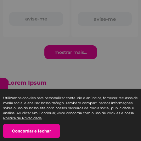
avise-me
avise-me
mostrar mais
Lorem Ipsum
Lorem ipsum dolor sit amet consectetur adipisicing elit.
Utilizamos cookies para personalizar conteúdo e anúncios, fornecer recursos de
Maxime mollitia, molestiae quas vel sint commodi
mídia social e analisar nosso tráfego. Também compartilhamos informações
sobre o uso do nosso site com nossos parceiros de mídia social, publicidade e
repudiandae consequuntur voluptatum laborum
análise. Ao clicar em Continuar, você concorda com o uso de cookies e nossa
numquam blanditiis harum quisquam eius sed odit
Política de Privacidade
fugiat iusto fuga praesentium optio, eaque rerum!
Provident similique accusantium nemo autem.
Ordenar por
Concordar e fechar
Filtrar
Mais vendidos