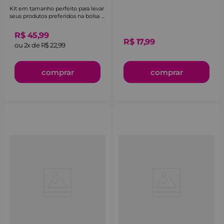
Kit em tamanho perfeito para levar
seus produtos preferidos na bolsa e
em viagens.
R$
45
,
99
R$
17
,
99
ou
2
x de
R$
22
,
99
comprar
comprar