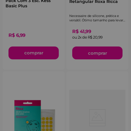
Pack Com 3 Esc. Kess
Retangular Roxa Ricca
Basic Plus
Necessaire de silicone, prática e
versátil. Ótimo tamanho para levar
na bolsa.
R$
41
,
99
R$
6
,
99
ou
2
x de
R$
20
,
99
comprar
comprar