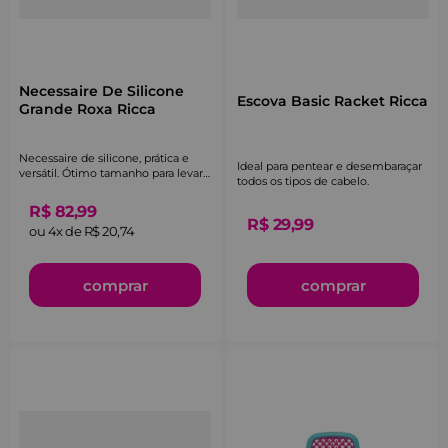
Necessaire De Silicone
Escova Basic Racket Ricca
Grande Roxa Ricca
Necessaire de silicone, prática e
Ideal para pentear e desembaraçar
versátil. Ótimo tamanho para levar
todos os tipos de cabelo.
na bolsa.
R$
82
,
99
R$
29
,
99
ou
4
x de
R$
20
,
74
comprar
comprar