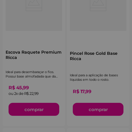
Escova Raquete Premium
Pincel Rose Gold Base
Ricca
Ricca
Ideal para desembaraçar o fios.
Ideal para a aplicação de bases
Possui base almofadada que da
líquidas em todo o rosto.
mais conforto ao usar e massageia
o couro cabeludo
R$
45
,
99
R$
17
,
99
ou
2
x de
R$
22
,
99
comprar
comprar