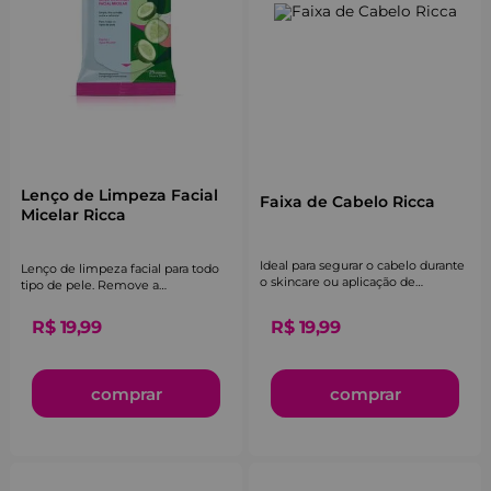
Lenço de Limpeza Facial
Faixa de Cabelo Ricca
Micelar Ricca
Ideal para segurar o cabelo durante
Lenço de limpeza facial para todo
o skincare ou aplicação de
tipo de pele. Remove a
maquiagem, evitando que os fios
maquiagem do rosto de forma
atrapalhem.
prática e ainda hidrata.
R$
19
,
99
R$
19
,
99
comprar
comprar