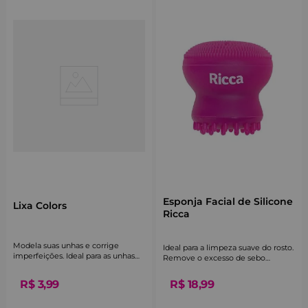
Esponja Facial de Silicone
Lixa Colors
Ricca
Modela suas unhas e corrige
Ideal para a limpeza suave do rosto.
imperfeições. Ideal para as unhas
Remove o excesso de sebo
das mãos e dos pés.
acumulado nos poros e massageia
a pele.
R$
3
,
99
R$
18
,
99