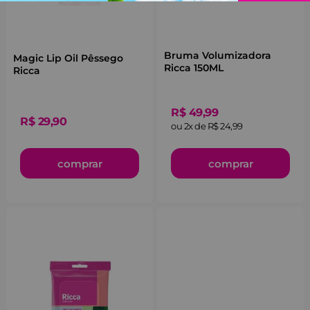
Bruma Volumizadora
Magic Lip Oil Pêssego
Ricca 150ML
Ricca
R$
49
,
99
R$
29
,
90
ou
2
x de
R$
24
,
99
comprar
comprar