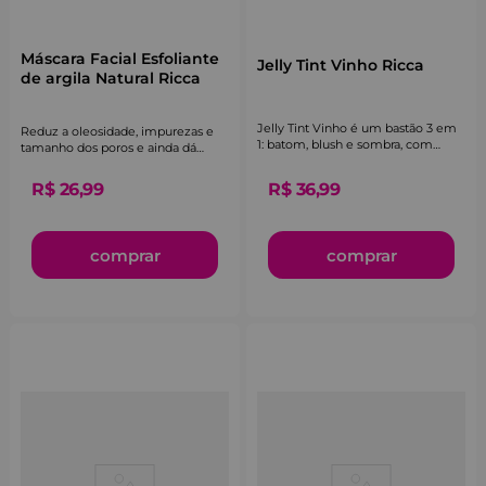
Máscara Facial Esfoliante
Jelly Tint Vinho Ricca
de argila Natural Ricca
Jelly Tint Vinho é um bastão 3 em
Reduz a oleosidade, impurezas e
1: batom, blush e sombra, com
tamanho dos poros e ainda dá
surpreendente textura gelatinosa e
aquele efeito tensor imediato.
sensação refrescante.
R$
26
,
99
R$
36
,
99
comprar
comprar