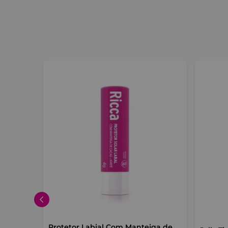
 Amora
Protetor Labial Com Manteiga de