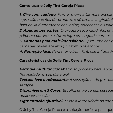
Como usar o Jelly Tint Cereja Ricca
1. Gire com cuidado:
Primeiro gire a tampa transpare
a pressão que fica do produto, e dê uma leve giradin
bala baixa diretamente nos lábios, bochechas ou pálp
2. Aplique por partes:
O produto seca rapidinho, en
pálpebra por vez e esfume logo em seguida com os d
3. Camadas para mais intensidade:
Quer uma cor p
camadas quiser até atingir o tom dos sonhos.
4. Remoção fácil:
Para tirar o Jelly Tint, use a Água 
Características do Jelly Tint Cereja Ricca
Fórmula multifuncional:
Um só produto para lábios,
Praticidade no seu dia a dia!
Textura leve e refrescante:
A sensação é tão gostosa
sempre.
Disponível em 3 Cores:
Escolha entre cereja, pêsseg
qualquer ocasião.
Pigmentação ajustável:
Mude a intensidade da cor co
O Jelly Tint Cereja Ricca é a solução perfeita para q