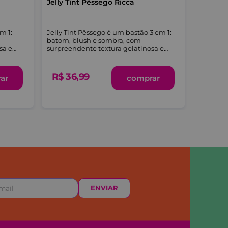
Jelly Tint Pêssego Ricca
Ricca
m 1:
Jelly Tint Pêssego é um bastão 3 em 1:
Protege 
batom, blush e sombra, com
ideal pa
sa e
surpreendente textura gelatinosa e
lábios, 
sensação refrescante.
e protegi
R$
36
,
99
R$
15
,
ar
comprar
ENVIAR