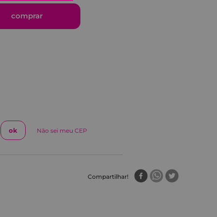
comprar
Não sei meu CEP
Compartilhar