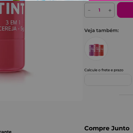
－
＋
Veja também:
Compre Junto
cante