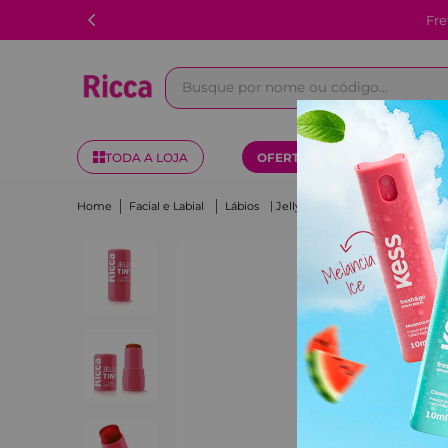
Fre
Busque por nome ou código...
TODA A LOJA
OFERTAS
KITS
Facial e Labial
Lábios
Jelly Tint Cereja Ricca