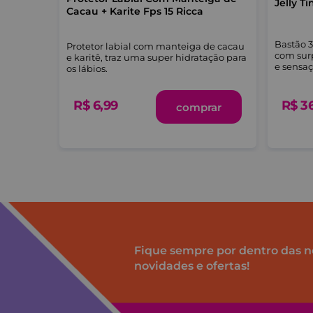
Jelly Ti
Cacau + Karite Fps 15 Ricca
Bastão 3
B e é
Protetor labial com manteiga de cacau
com sur
 vida aos
e karitê, traz uma super hidratação para
e sensaç
dratados
os lábios.
R$
6
,
99
R$
3
-me
comprar
Fique sempre por dentro das n
novidades e ofertas!