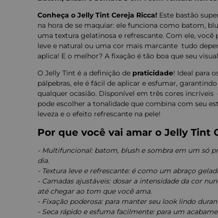
Conheça o Jelly Tint Cereja Ricca!
Este bastão super
na hora de se maquiar: ele funciona como batom, bl
uma textura gelatinosa e refrescante. Com ele, você
leve e natural ou uma cor mais marcante  tudo dep
aplica! E o melhor? A fixação é tão boa que seu visual
O Jelly Tint é a definição de
praticidade
! Ideal para 
pálpebras, ele é fácil de aplicar e esfumar, garanti
qualquer ocasião. Disponível em três cores incríveis  
pode escolher a tonalidade que combina com seu est
leveza e o efeito refrescante na pele!
Por que você vai amar o Jelly Tint 
- Multifuncional: batom, blush e sombra em um só pro
dia.
- Textura leve e refrescante: é como um abraço gelad
- Camadas ajustáveis: dosar a intensidade da cor nunca 
até chegar ao tom que você ama.
- Fixação poderosa: para manter seu look lindo durant
- Seca rápido e esfuma facilmente: para um acabamen