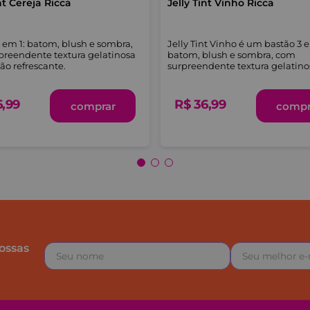
nt Cereja Ricca
Jelly Tint Vinho Ricca
 em 1: batom, blush e sombra,
Jelly Tint Vinho é um bastão 3 e
preendente textura gelatinosa
batom, blush e sombra, com
ão refrescante.
surpreendente textura gelatino
sensação refrescante.
6
,
99
R$
36
,
99
comprar
compr
ossas