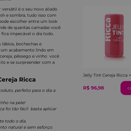
 versátil é o seu novo aliado
ush e sombra, tudo isso com
 pode escolher entre um look
ende de quantas camadas você
 fica impecável o dia todo.
os lábios, bochechas e
ndo um acabamento lindo em
cereja, pêssego e vinho  você
ilo e se surpreender com a
Jelly Tint Cereja Ricca
Cereja Ricca
R$ 96,98
c
duto, perfeito para o dia a
inho na pele!
foi tão fácil  basta aplicar
e todo o dia.
to natural e sem esforço.