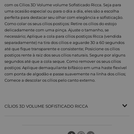
com os Cílios 3D Volume volume Sofisticado Ricca. Seja para
uma ocasião especial ou para o dia a dia, eles são a escolha
perfeita para destacar seu olhar com elegância e sofisticação.
Como colar os seus cílios postiços: Retire os cílios do estojo
delicadamente com uma pinça. Ajuste o tamanho, se
necessário; Aplique a cola para cílios postiços Ricca (vendida
separadamente) na tira dos cílios e aguarde 30 a 60 segundos
até que fique transparente e consistente; Posicione os cílios
postiços rente à raiz dos seus cílios naturais. Segure por alguns
segundos até que a cola seque. Como remover os seus cílios
postiços: Aplique demaquilante bifásico em uma haste flexível
com ponta de algodão e passe suavemente na linha dos cílios;
Comece a descolar os cílios pelo canto externo.
CÍLIOS 3D VOLUME SOFISTICADO RICCA
CÍLIOS POSTIÇOS 3D DE FIO SINTETICO