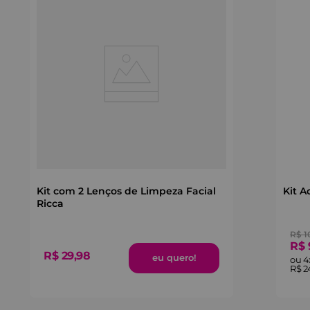
Kit com 2 Lenços de Limpeza Facial
Kit A
Ricca
R$
1
R$
R$
29
,
98
ou
4
R$
2