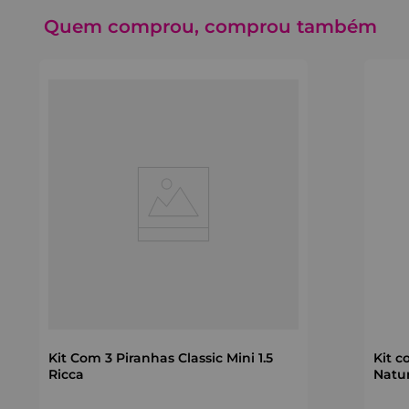
Quem comprou, comprou também
Kit Com 3 Piranhas Classic Mini 1.5
Kit c
Ricca
Natu