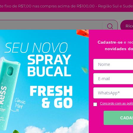
te fixo de R$7,00 nas compras acima de R$100,00 - Região Sul e Sude
Ric
Cadastre-se
e re
CABELOS
FACIAL E LABIAL
BANHO E CORPO
novidades d
Kit Com 2 Espo
Corporal Ricca
Código
:
ML125
Clique e veja!
Concordo com as polít
R$
37
,
98
CADA
－
＋