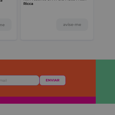
ca
Ricca
Ricca
avise-me
-me
ENVIAR