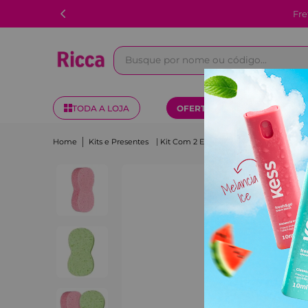
Fre
Busque por nome ou código...
TODA A LOJA
OFERTAS
KITS
Kits e Presentes
Kit Com 2 Esponjas De Celulose Corporal Ricca