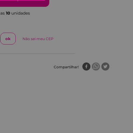
nas
10
unidade
s
Não sei meu CEP
Compartilhar