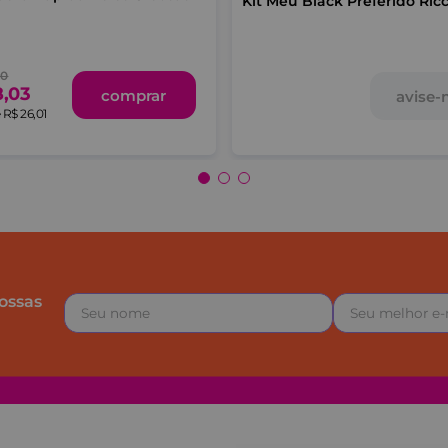
Kit Meu Black Preferido Ric
70
8
,
03
comprar
avise
e
R$
26
,
01
ossas