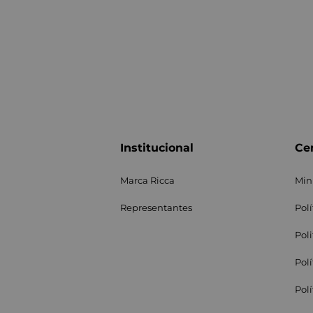
Institucional
Cen
Marca Ricca
Min
Representantes
Pol
Pol
Pol
Pol