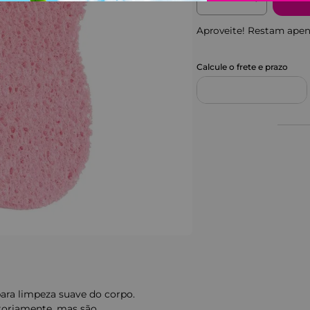
Aproveite! Restam ape
para limpeza suave do corpo.
toriamente, mas são