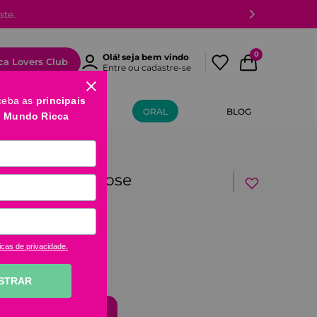
ste.
0
Olá! seja bem vindo
ca Lovers Club
Entre ou cadastre-se
ceba as
principais
MÃOS E PÉS
ORAL
BLOG
o Mundo Ricca
njas De Celulose
icas de privacidade.
STRAR
comprar