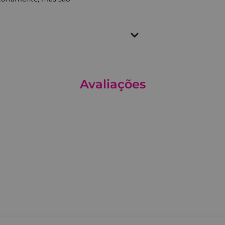
al para limpeza suave do corpo.
Avaliações
ualmente lindas!