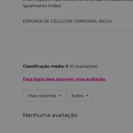
igualmente lindas!
ESPONJA DE CELULOSE CORPORAL RICCA
A esponja corporal de celulose é supermacia e ide
Informações importantes
As cores são enviadas aleatoriamente, mas são ig
Classificação média: 0
(0 avaliações)
Faça login para escrever uma avaliação.
Mais recentes
Todos
Nenhuma avaliação