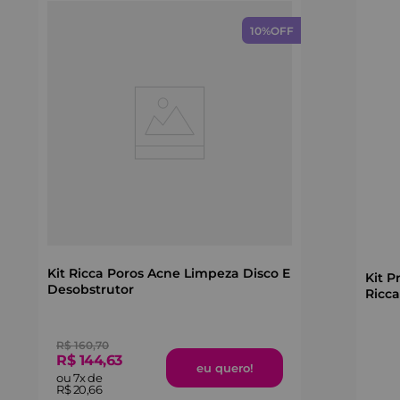
10%
OFF
Kit Ricca Poros Acne Limpeza Disco E
Kit P
Desobstrutor
Ricca
R$
160
,
70
R$
144
,
63
ou
7
x de
R$
20
,
66