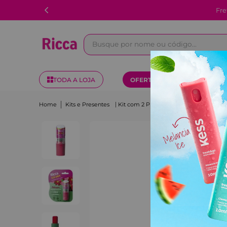
Fre
Busque por nome ou código...
TODA A LOJA
OFERTAS
KITS
Kits e Presentes
Kit com 2 Protetores solar labial FPS15 Melancia Ricca