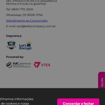
SAC PRODUTOS RICCA (Assistência
técnica e trocas na garantia):
Tel: 0800-770-3200
WhatsApp: (11) 91528-3756
Atendimento ao Consumidor
E-mail:
sac@bellizcompany.com.br
Segurança:
Powered by:
Ajuda
artilhamos informações
Concordar e fechar
o de cookies e nossa