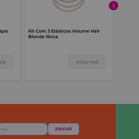
ápis
Kit Com 3 Elásticos Volume Hair
Kit Com
Blonde Ricca
Concavo
-me
avise-me
ENVIAR