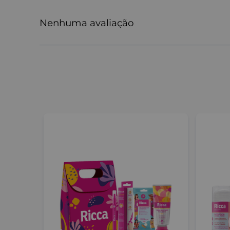
Características:
Proteção FPS15 contra os raios solares
Nenhuma avaliação
Hidratação intensa para os lábios
Fragrância de melancia, deliciosa e refrescante
Tamanho compacto, perfeito para levar na bols
Com o
Protetor Solar Labial FPS15 Melancia Ricc
leve e divertida, sem abrir mão da proteção e do 