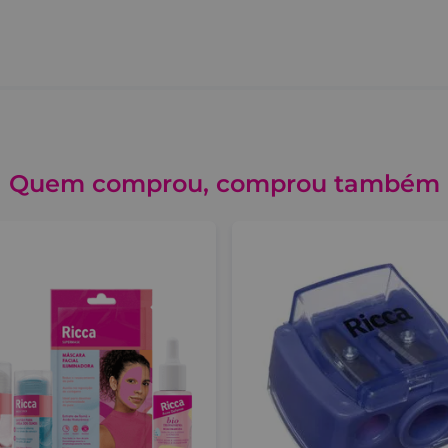
a
a
, você cuida de si mesma de forma
charme. Bora experimentar?
Quem comprou, comprou também