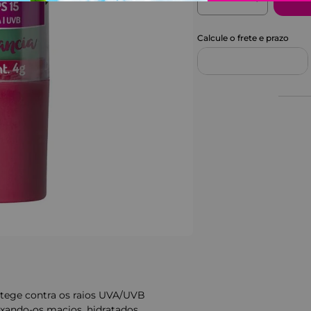
otege contra os raios UVA/UVB
eixando-os macios, hidratados