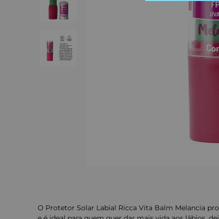
O Protetor Solar Labial Ricca Vita Balm Melancia pr
e é ideal para quem quer dar mais vida aos lábios, d