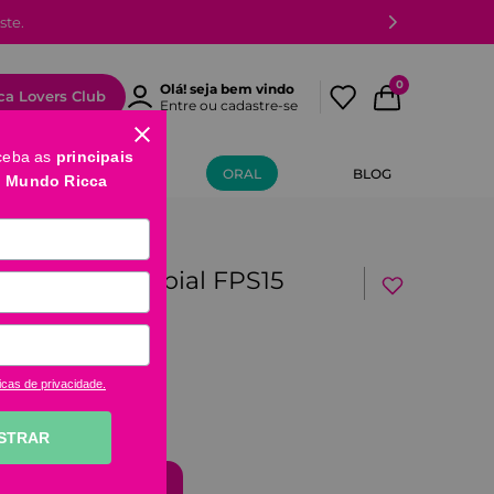
ste.
0
Olá! seja bem vindo
ca Lovers Club
Entre ou cadastre-se
ceba as
principais
MÃOS E PÉS
ORAL
BLOG
o Mundo Ricca
tores solar labial FPS15
icas de privacidade.
STRAR
comprar