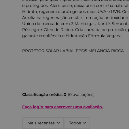
e protegidos. Além disso, deixa uma corzinha natural 
Hidrata, regenera e protege dos raios UVA e UVB. C
Auxilia na regeneração celular, tem ação antioxidante
Único do mercado com 3 Manteigas: Karité, Sement
Pêssego + Óleo de Rícino. Cria camada de proteção, 
garante emoliência e hidratação Fórmula Vegana.
PROTETOR SOLAR LABIAL FPS15 MELANCIA RICCA
Diga adeus aos lábios ressecados! Com o
Protetor
você mantém sua boca hidratada, protegida e com 
melancia. Perfeito para o dia a dia, ele descompli
te deixa sempre pronta para arrasar!
Por que escolher o Protetor Solar Labial FPS15 M
Classificação média: 0
(0 avaliações)
Além de proteger seus lábios contra os raios solar
profundamente, evitando o ressecamento e mante
Faça login para escrever uma avaliação.
aroma de melancia é super refrescante e tem tud
Como usar:
Aplique nos lábios sempre que sentir 
Mais recentes
Todos
de sair ao sol. Reaplique ao longo do dia para man