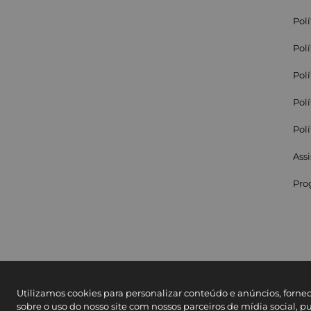
Pol
Pol
Pol
Pol
Pol
Assi
Pro
Utilizamos cookies para personalizar conteúdo e anúncios, forne
sobre o uso do nosso site com nossos parceiros de mídia social, p