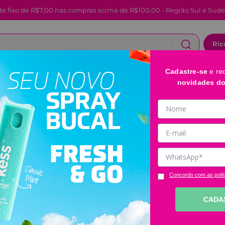
te fixo de R$7,00 nas compras acima de R$100,00 - Região Sul e Sude
Ric
Cadastre-se
e re
CABELOS
FACIAL E LABIAL
BANHO E CORPO
novidades d
Kit com 2 Prote
Melancia Ricca
Código
:
ML097
Clique e veja!
Concordo com as polít
R$
31
,
80
CADA
－
＋