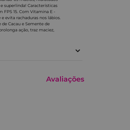
e superlinda! Características
om FPS 15. Com Vitamina E -
 e evita rachaduras nos lábios.
e de Cacau e Semente de
prolonga ação, traz maciez,
 Solar Labial FPS15 Melancia Ricca
,
Avaliações
aquele toque irresistível de
ca a sua rotina de cuidados enquanto
elancia Ricca?
es com o FPS15, ele hidrata
ndo uma aparência saudável. O
o a ver com o mood do verão!
necessidade de hidratação ou antes
ter a proteção e o cuidado.