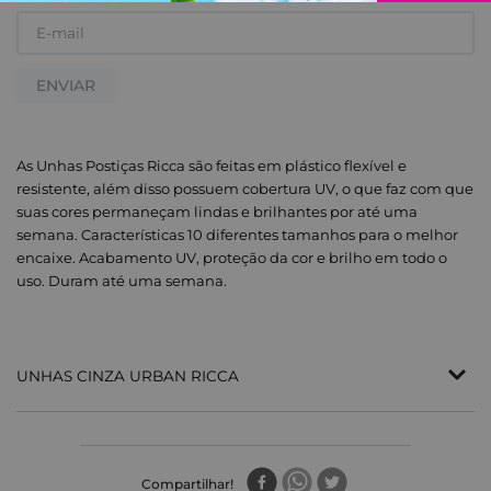
ENVIAR
As Unhas Postiças Ricca são feitas em plástico flexível e
resistente, além disso possuem cobertura UV, o que faz com que
suas cores permaneçam lindas e brilhantes por até uma
semana. Características 10 diferentes tamanhos para o melhor
encaixe. Acabamento UV, proteção da cor e brilho em todo o
uso. Duram até uma semana.
UNHAS CINZA URBAN RICCA
As Unhas Postiças Ricca são feitas em plástico
flexível e resistente, além disso possuem cobertura
Compartilhar