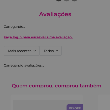
UV, o que faz com que suas cores permaneçam
lindas e brilhantes por até uma semana.
Características
Avaliações
10 diferentes tamanhos para o melhor encaixe.
Acabamento UV, proteção da cor e brilho em todo
Carregando…
o uso.
Duram até uma semana.
Faça login para escrever uma avaliação.
Mais recentes
Todos
Carregando avaliações…
Quem comprou, comprou também
10%
OFF