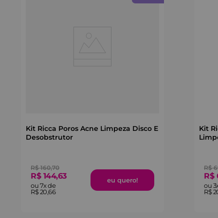
Kit Ricca Poros Acne Limpeza Disco E
Kit R
Desobstrutor
Limp
R$
160
,
70
R$
6
R$
144
,
63
R$
ou
7
x de
ou
3
R$
20
,
66
R$
2