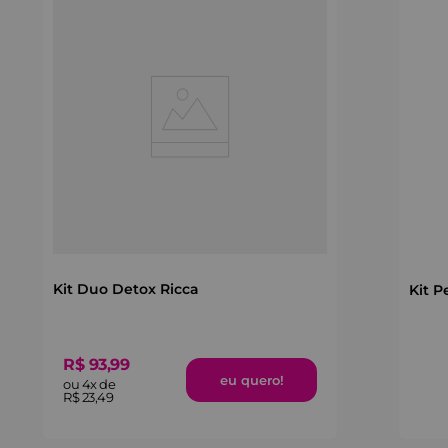
Kit Duo Detox Ricca
Kit P
R$
93
,
99
ou
4
x de
R$
23
,
49