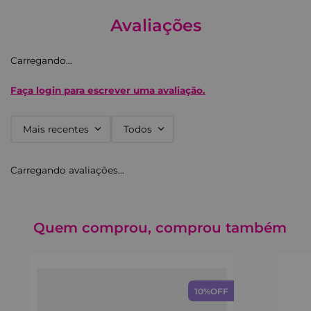
em plástico flexível e resistente, além disso possuem
cobertura UV, o que faz com que suas cores
Avaliações
permaneçam lindas e brilhantes por até uma semana.
Carregando…
Faça login para escrever uma avaliação.
Mais recentes
Todos
Carregando avaliações…
Quem comprou, comprou também
10%
OFF