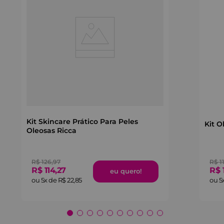
Kit Skincare Prático Para Peles
Kit O
Oleosas Ricca
R$
126
,
97
R$
1
R$
114
,
27
R$
ou
5
x de
R$
22
,
85
ou
5