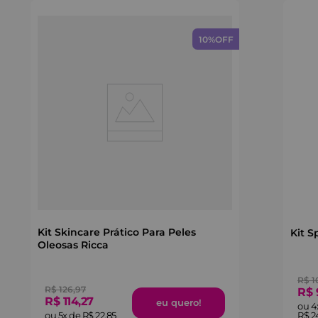
10%
OFF
Kit Skincare Prático Para Peles
Kit S
Oleosas Ricca
R$
1
R$
126
,
97
R$
R$
114
,
27
ou
4
ou
5
x de
R$
22
,
85
R$
2