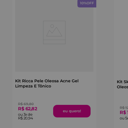
10%
OFF
Kit Ricca Pele Oleosa Acne Gel
Kit S
Limpeza E Tônico
Oleos
R$
69
,
80
R$
1
R$
62
,
82
R$
ou
3
x de
R$
20
,
94
ou
5