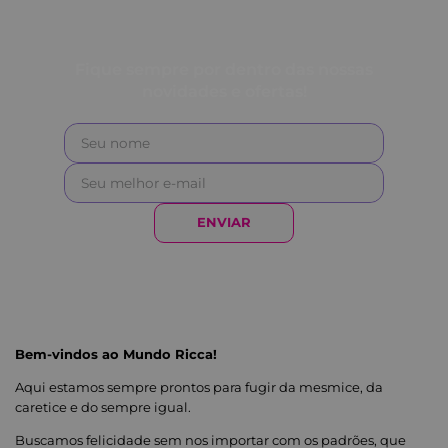
Dupla face, oferecendo mais versatilidade e
estilo para você escolher.
Fique sempre por dentro das nossas
novidades e ofertas!
Elástico ajustável que se adapta a diferentes
tamanhos de cabeça e volumes de cabelo.
Com a Touca de Cetim Dupla Face Ricca, você
ENVIAR
acorda com os cabelos protegidos, sem frizz e com
mais brilho para o novo dia!
Bem-vindos ao Mundo Ricca!
Aqui estamos sempre prontos para fugir da mesmice, da
caretice e do sempre igual.
Buscamos felicidade sem nos importar com os padrões, que