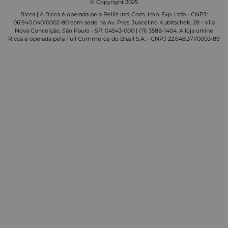
© Copyright 2025
Ricca | A Ricca é operada pela Belliz Ind. Com. Imp. Exp. Ltda - CNPJ:
06.940.040/0002-80 com sede na Av. Pres. Juscelino Kubitschek, 28 - Vila
Nova Conceição, São Paulo - SP, 04543-000 | (11) 3588-1404. A loja online
Ricca é operada pela Full Commerce do Brasil S.A. - CNPJ 22.648.371/0003-89