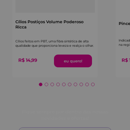
Cílios Postiços Volume Poderoso
Pince
Ricca
Indica
Cílios feitos em PBT, uma fibra sintética de alta
na regi
qualidade que proporciona leveza e realça o olhar.
R$
14
,
99
R$
Fique sempre por dentro das nossas
novidades e ofertas!