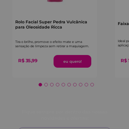
Rolo Facial Super Pedra Vulcânica
Faixa
para Oleosidade Ricca
Ideal p
Tira o brilho, promove o efeito mate e uma
aplica
sensação de limpeza sem retirar a maquiagem.
atrapa
R$
35
,
99
R$
Fique sempre por dentro das nossas
novidades e ofertas!