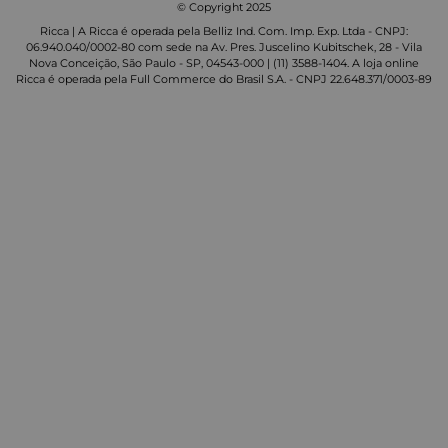
© Copyright 2025
Ricca | A Ricca é operada pela Belliz Ind. Com. Imp. Exp. Ltda - CNPJ:
06.940.040/0002-80 com sede na Av. Pres. Juscelino Kubitschek, 28 - Vila
Nova Conceição, São Paulo - SP, 04543-000 | (11) 3588-1404. A loja online
Ricca é operada pela Full Commerce do Brasil S.A. - CNPJ 22.648.371/0003-89