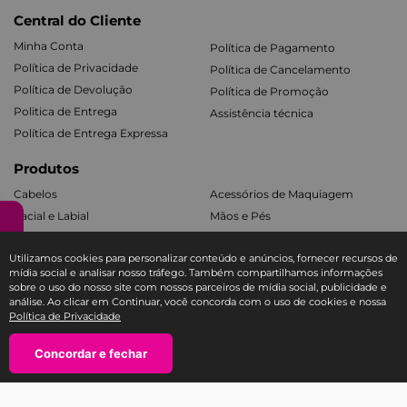
Central do Cliente
Minha Conta
Política de Pagamento
Política de Privacidade
Política de Cancelamento
Política de Devolução
Política de Promoção
Politica de Entrega
Assistência técnica
Política de Entrega Expressa
Produtos
Cabelos
Acessórios de Maquiagem
Facial e Labial
Mãos e Pés
Banho e Corpo
Todos os Kits
Utilizamos cookies para personalizar conteúdo e anúncios, fornecer recursos de
mídia social e analisar nosso tráfego. Também compartilhamos informações
Fale com a Ricca
sobre o uso do nosso site com nossos parceiros de mídia social, publicidade e
análise. Ao clicar em Continuar, você concorda com o uso de cookies e nossa
SAC E-COMMERCE RICCA
Política de Privacidade
TEL: 11 3588-1404
Concordar e fechar
atendimento@sac-ricca.com.br
Segunda à sexta-feira, das 9:00 às 18:00 horas