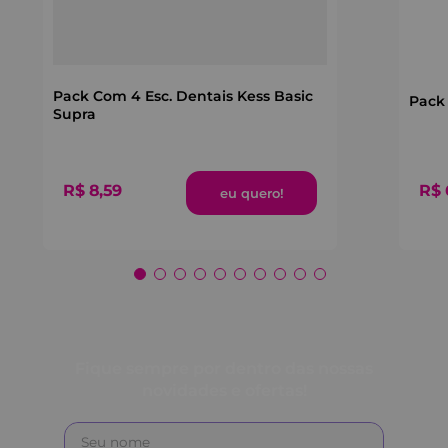
Pack Com 4 Esc. Dentais Kess Basic
Pack 
Supra
R$
8
,
59
R$
Fique sempre por dentro das nossas
novidades e ofertas!