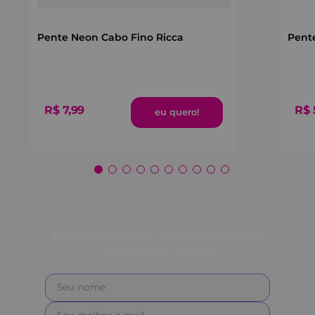
Pente Neon Cabo Fino Ricca
Pent
R$
7
,
99
R$
Fique sempre por dentro das nossas
novidades e ofertas!