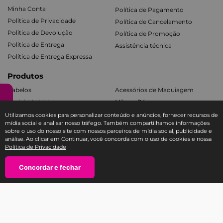
Minha Conta
Política de Pagamento
Política de Privacidade
Política de Cancelamento
Política de Devolução
Política de Promoção
Politica de Entrega
Assistência técnica
Política de Entrega Expressa
Produtos
Cabelos
Acessórios de Maquiagem
Facial e Labial
Mãos e Pés
Banho e Corpo
Todos os Kits
Utilizamos cookies para personalizar conteúdo e anúncios, fornecer recursos de
mídia social e analisar nosso tráfego. Também compartilhamos informações
sobre o uso do nosso site com nossos parceiros de mídia social, publicidade e
Fale com a Ricca
análise. Ao clicar em Continuar, você concorda com o uso de cookies e nossa
Política de Privacidade
SAC E-COMMERCE RICCA
TEL: 11 3588-1404
－
Concordar e fechar
＋
atendimento@sac-ricca.com.br
Segunda à sexta-feira, das 9:00 às 18:00 horas
SAC Produtos Ricca (assistência técnica e trocas na garantia):
Tel: 0800-770-3200