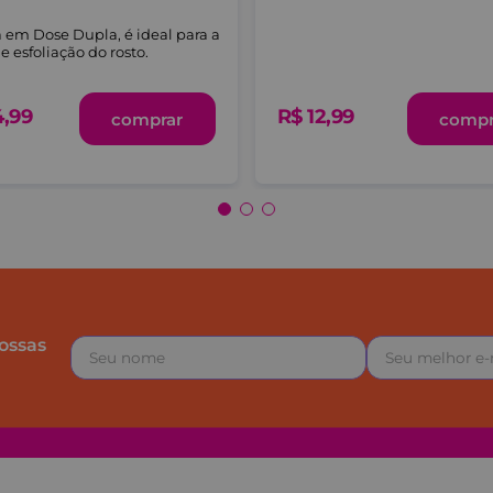
em Dose Dupla, é ideal para a
e esfoliação do rosto.
R$
12
,
99
4
,
99
compr
comprar
ossas