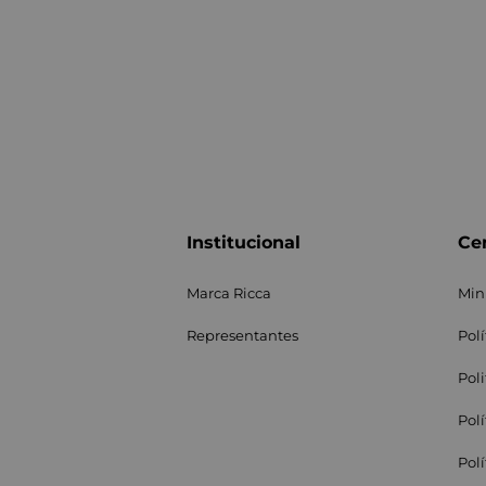
Institucional
Cen
Marca Ricca
Min
Representantes
Pol
Pol
Pol
Pol