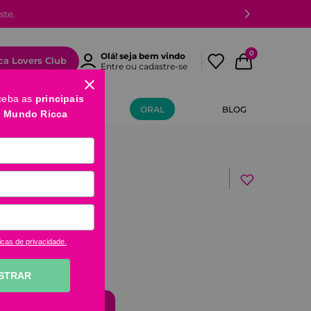
ste.
0
Olá! seja bem vindo
ca Lovers Club
Entre ou cadastre-se
ceba as
principais
MÃOS E PÉS
ORAL
BLOG
o Mundo Ricca
ush Chanfrado
2 Ricca
icas de privacidade.
STRAR
comprar