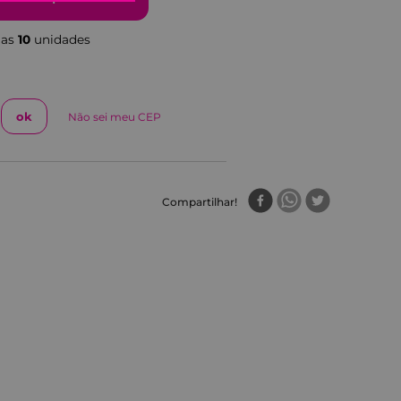
nas
10
unidade
s
Não sei meu CEP
Compartilhar