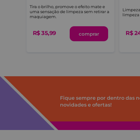
fios das
Tira o brilho, promove o efeito mate e
Limpeza 
ar
uma sensação de limpeza sem retirar a
limpeza 
a
maquiagem.
R$
35
,
99
R$
2
-me
comprar
Fique sempre por dentro das n
novidades e ofertas!