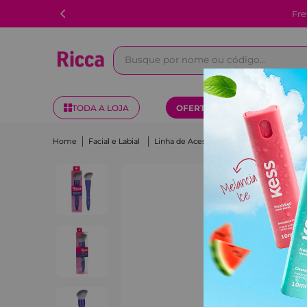
Fre
Busque por nome ou código...
TODA A LOJA
OFERTAS
KITS
Facial e Labial
Linha de Acessórios