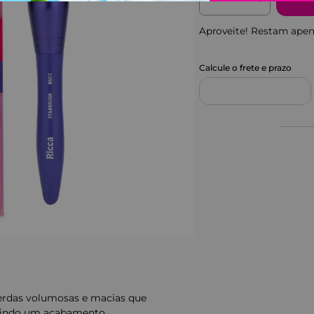
Aproveite! Restam ape
erdas volumosas e macias que
antindo um acabamento