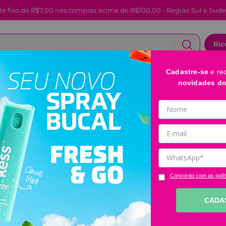
te fixo de R$7,00 nas compras acima de R$100,00 - Região Sul e Sude
Ric
Cadastre-se
e re
CABELOS
FACIAL E LABIAL
BANHO E CORPO
novidades d
Pincel Para Blush Chanfrado Starbrush RS02 Ricca
Pincel Para Bl
Starbrush RS0
Código
:
2335
Clique e veja!
Concordo com as polít
R$
28
,
99
CADA
－
＋