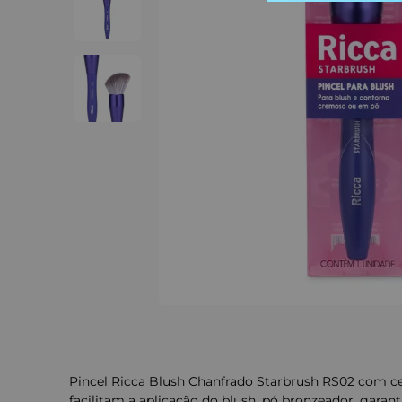
Pincel Ricca Blush Chanfrado Starbrush RS02 com c
facilitam a aplicação do blush, pó bronzeador, gar